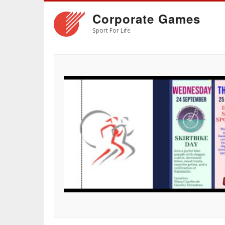
Skip
Corporate Games
to
main
Sport For Life
content