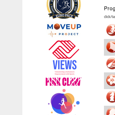
Prog
click/t