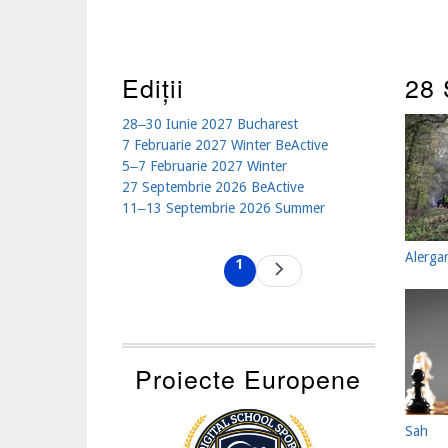
Ediții
28 
28‒30 Iunie 2027 Bucharest
7 Februarie 2027 Winter BeActive
5‒7 Februarie 2027 Winter
27 Septembrie 2026 BeActive
11‒13 Septembrie 2026 Summer
Pagination
Alerga
1
Next
Current
page
page
Proiecte Europene
Sah