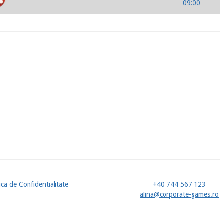
09:00
ica de Confidentialitate
+40 744 567 123
u
alina@corporate-games.ro
ol