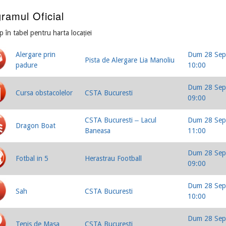
ramul Oficial
ap în tabel pentru harta locației
Alergare prin
Dum 28 Se
Pista de Alergare Lia Manoliu
padure
10:00
Dum 28 Se
Cursa obstacolelor
CSTA Bucuresti
09:00
CSTA Bucuresti ‒ Lacul
Dum 28 Se
Dragon Boat
Baneasa
11:00
Dum 28 Se
Fotbal in 5
Herastrau Football
09:00
Dum 28 Se
Sah
CSTA Bucuresti
10:00
Dum 28 Se
Tenis de Masa
CSTA Bucuresti