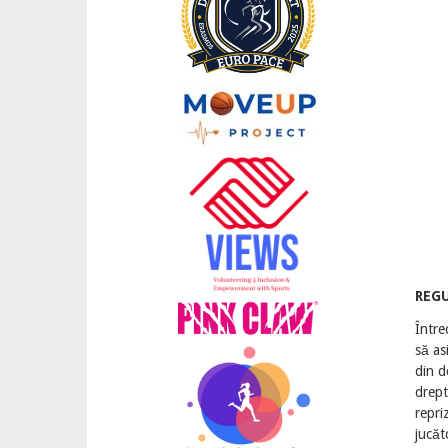
REG
Între
să as
din d
drept
repri
jucăt