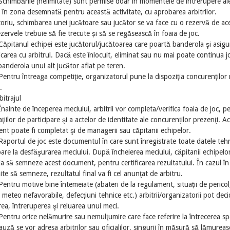
Schimbările (nelimitate) sunt permise doar în momentele de întrerupere al
, în zona desemnată pentru această activitate, cu aprobarea arbitrilor.
oriu, schimbarea unei jucătoare sau jucător se va face cu o rezervă de ace
zervele trebuie să fie trecute și să se regăsească în foaia de joc.
Căpitanul echipei este jucătorul/jucătoarea care poartă banderola şi asigu
area cu arbitrul. Dacă este înlocuit, eliminat sau nu mai poate continua jo
anderola unui alt jucător aflat pe teren.
Pentru întreaga competiţie, organizatorul pune la dispoziţia concurenţilor
.
bitrajul
Înainte de începerea meciului, arbitrii vor completa/verifica foaia de joc, p
aţiilor de participare şi a actelor de identitate ale concurenților prezenţi. A
t poate fi completat şi de managerii sau căpitanii echipelor.
Raportul de joc este documentul în care sunt înregistrate toate datele teh
oare la desfăşurarea meciului. După încheierea meciului, căpitanii echipelo
ia să semneze acest document, pentru certificarea rezultatului. În cazul în
te să semneze, rezultatul final va fi cel anunţat de arbitru.
Pentru motive bine întemeiate (abateri de la regulament, situații de pericol
i meteo nefavorabile, defecțiuni tehnice etc.) arbitrii/organizatorii pot deci
a, întreruperea şi reluarea unui meci.
Pentru orice nelămurire sau nemulţumire care face referire la întrecerea sp
cauză se vor adresa arbitrilor sau oficialilor, singurii în măsură să lămureas