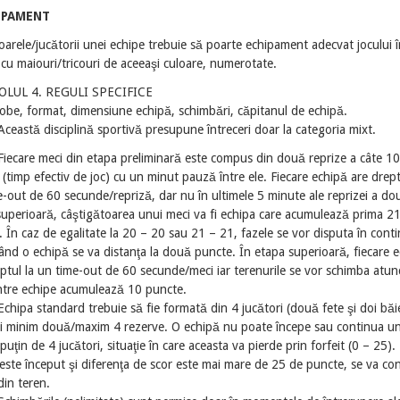
IPAMENT
oarele/jucătorii unei echipe trebuie să poarte echipament adecvat jocului î
, cu maiouri/tricouri de aceeaşi culoare, numerotate.
OLUL 4. REGULI SPECIFICE
obe, format, dimensiune echipă, schimbări, căpitanul de echipă.
Această disciplină sportivă presupune întreceri doar la categoria mixt.
Fiecare meci din etapa preliminară este compus din două reprize a câte 10
(timp efectiv de joc) cu un minut pauză între ele. Fiecare echipă are drept
-out de 60 secunde/repriză, dar nu în ultimele 5 minute ale reprizei a do
superioară, câştigătoarea unui meci va fi echipa care acumulează prima 2
 În caz de egalitate la 20 – 20 sau 21 – 21, fazele se vor disputa în cont
nd o echipă se va distanţa la două puncte. În etapa superioară, fiecare 
ptul la un time-out de 60 secunde/meci iar terenurile se vor schimba atun
ntre echipe acumulează 10 puncte.
Echipa standard trebuie să fie formată din 4 jucători (două fete şi doi băie
şi minim două/maxim 4 rezerve. O echipă nu poate începe sau continua u
puţin de 4 jucători, situaţie în care aceasta va pierde prin forfeit (0 – 25)
este început şi diferenţa de scor este mai mare de 25 de puncte, se va c
din teren.