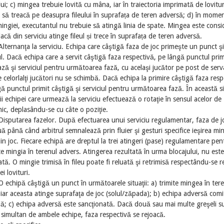
lui; c) mingea trebuie lovită cu mâna, iar în traiectoria imprimată de lovitu
 să treacă pe deasupra fileului în suprafața de teren adversă; d) în mome
 mingiei, executantul nu trebuie să atingă linia de spate. Mingea este consi
dacă din serviciu atinge fileul și trece în suprafața de teren adversă.
Alternanţa la serviciu. Echipa care câştigă faza de joc primeşte un punct şi
ul. Dacă echipa care a servit câştigă faza respectivă, pe lângă punctul prim
ză şi serviciul pentru următoarea fază, cu acelaşi jucător pe post de serva
le celorlalţi jucători nu se schimbă. Dacă echipa la primire câştigă faza resp
ă punctul primit câştigă şi serviciul pentru următoarea fază. În această si
ii echipei care urmează la serviciu efectuează o rotaţie în sensul acelor de
ic, deplasându-se cu câte o poziţie.
Disputarea fazelor. După efectuarea unui serviciu regulamentar, faza de j
ă până când arbitrul semnalează prin fluier şi gesturi specifice ieşirea min
in joc. Fiecare echipă are dreptul la trei atingeri (pase) regulamentare pen
te mingia în terenul advers. Atingerea rezultată în urma blocajului, nu este
ă. O mingie trimisă în fileu poate fi reluată şi retrimisă respectându-se r
ei lovituri.
O echipă câştigă un punct în următoarele situaţii: a) trimite mingea în ter
iar aceasta atinge suprafaţa de joc (solul/zăpada); b) echipa adversă comi
ă; c) echipa adversă este sancţionată. Dacă două sau mai multe greşeli s
simultan de ambele echipe, faza respectivă se rejoacă.