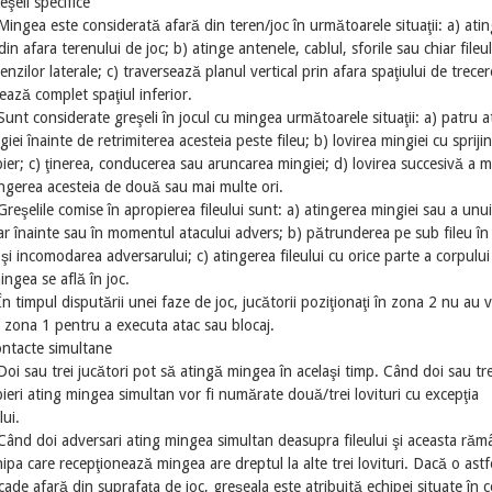
eşeli specifice
Mingea este considerată afară din teren/joc în următoarele situaţii: a) ati
din afara terenului de joc; b) atinge antenele, cablul, sforile sau chiar fileul
enzilor laterale; c) traversează planul vertical prin afara spaţiului de trecer
ează complet spaţiul inferior.
Sunt considerate greşeli în jocul cu mingea următoarele situaţii: a) patru a
giei înainte de retrimiterea acesteia peste fileu; b) lovirea mingiei cu spriji
ier; c) ţinerea, conducerea sau aruncarea mingiei; d) lovirea succesivă a m
ngerea acesteia de două sau mai multe ori.
Greşelile comise în apropierea fileului sunt: a) atingerea mingiei sau a unui
r înainte sau în momentul atacului advers; b) pătrunderea pe sub fileu în
şi incomodarea adversarului; c) atingerea fileului cu orice parte a corpului
ngea se află în joc.
În timpul disputării unei faze de joc, jucătorii poziţionaţi în zona 2 nu au 
n zona 1 pentru a executa atac sau blocaj.
ontacte simultane
Doi sau trei jucători pot să atingă mingea în acelaşi timp. Când doi sau tre
ieri ating mingea simultan vor fi numărate două/trei lovituri cu excepţia
lui.
Când doi adversari ating mingea simultan deasupra fileului şi aceasta răm
hipa care recepţionează mingea are dreptul la alte trei lovituri. Dacă o astf
ade afară din suprafaţa de joc, greşeala este atribuită echipei situate în c