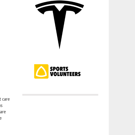
t care
us
are
e