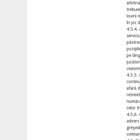
arbitru
trebuie
lovirii
în joc 
4.5.4. 
servici
păstrea
poziţii
pe lâng
jucător
ceasorn
4.5.5. 
continu
afară d
retrimi
numărat
celor tr
4.5.6. 
advers 
greşeal
comise 