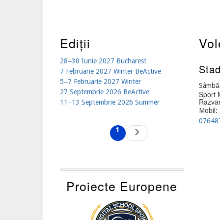
Ediții
Vol
28‒30 Iunie 2027 Bucharest
Stad
7 Februarie 2027 Winter BeActive
5‒7 Februarie 2027 Winter
Sâmbăt
27 Septembrie 2026 BeActive
Sport 
Razvan
11‒13 Septembrie 2026 Summer
Mobil:
07648
Pagination
1
Next
Current
page
page
Proiecte Europene