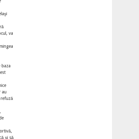
e
laşi
ră
cul, va
 mingea
e baza
cest
nice
r au
 refuză
,
de
ortivă,
că şi să