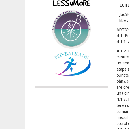
ECH
Jucăt
liber
ARTIC
4.1. Pr
4.1.1. 
4.1.2. 
minute 
un time
etapa 
puncte.
până câ
are dre
una di
4.1.3. 
teren 
cu mai 
meciul 
scorul 