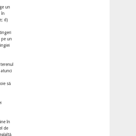
nge un
 în
e; d)
tingeri
n pe un
ingiei
 terenul
 atunci
voie să
i
âne în
el de
ealaltă