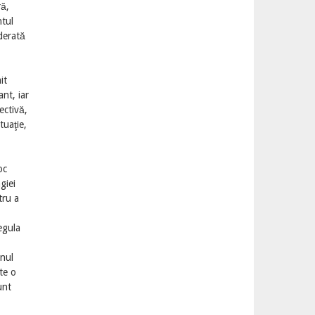
ră,
ntul
derată
it
nt, iar
ectivă,
tuaţie,
oc
giei
tru a
egula
enul
te o
unt