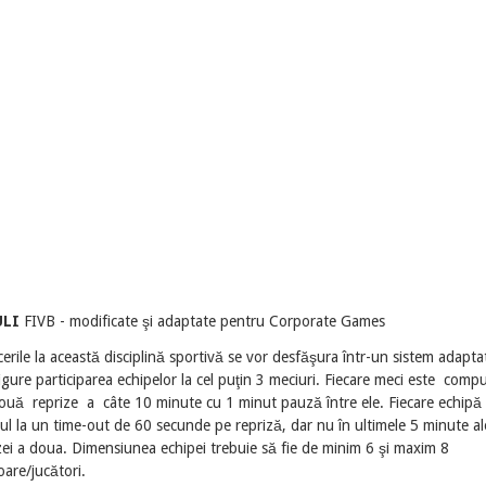
ULI
FIVB - modificate şi adaptate pentru Corporate Games
cerile la această disciplină sportivă se vor desfăşura într-un sistem adapta
igure participarea echipelor la cel puţin 3 meciuri. Fiecare meci este comp
ouă reprize a câte 10 minute cu 1 minut pauză între ele. Fiecare echipă 
ul la un time-out de 60 secunde pe repriză, dar nu în ultimele 5 minute al
zei a doua. Dimensiunea echipei trebuie să fie de minim 6 şi maxim 8
oare/jucători.