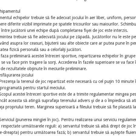
.
chipamentul
entul echipelor trebuie să fie adecvat jocului în aer liber, uniform, person
re diferite vizibil imprimate pe spatele tricourilor sau maiourilor. Schimbu
i între jucătorii unei echipe după completarea fişei de joc este interzis.
mintea trebuie să fie adecvată jocului pe zăpadă. Jucătorilor nu le este pe
vând asupra lor ceasuri, bijuterii sau alte obiecte care ar putea pune în per
tatea fizică personală sau a celorlalţi jucători.
 faza preliminară acestei întreceri sportive, repartizarea echipelor în grup
 se va face prin tragere la sorţi. Accederea în fazele superioare se va face 
 de rezultatele obţinute în meciurile preliminare.
sfăşurarea jocului
Prezenţa la terenul de joc repartizat este necesară cu cel puţin 10 minute 
programată pentru startul meciului.
Scopul acestei întreceri sportive este de a trimite regulamentar mingea pes
încât aceasta să atingă suprafaţa terenului advers şi de a o împiedica să a
ţa propriului teren. Marginea superioară a fileului trebuie să fie plasată l
Serviciul (punerea mingiei în joc). Pentru realizarea unui serviciu regulame
 respectate următoarele reguli: a) servantul trebuie să aibă drept de joc î
e-dreapta) pentru următoarea fază; b) servantul trebuie să aştepte fluier