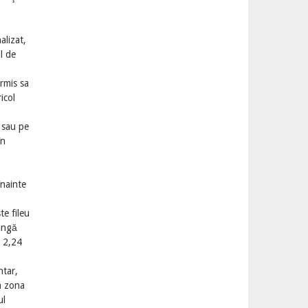
alizat,
l de
rmis sa
icol
e sau pe
în
înainte
te fileu
tingă
a 2,24
ntar,
n zona
ul