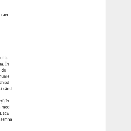
n aer
ul la
ua. În
1 de
inuare
echipă
ci când
ţi) în
n meci
. Dacă
onsemna