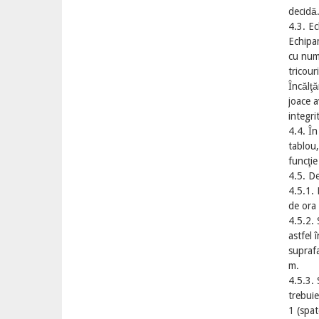
decidă
4.3. E
Echipam
cu nume
tricour
Încălţă
joace a
integri
4.4. În
tablou,
funcţie
4.5. De
4.5.1. 
de ora 
4.5.2. 
astfel 
suprafa
m.
4.5.3. 
trebuie
1 (spat