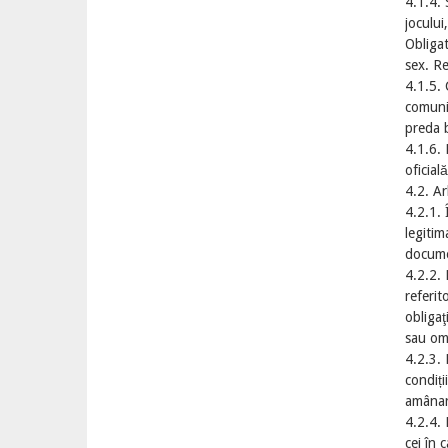
4.1.4. 
jocului
Obligat
sex. Re
4.1.5. 
comunic
preda b
4.1.6. 
oficială
4.2. Ar
4.2.1. 
legitim
documen
4.2.2. 
referit
obligaţ
sau omi
4.2.3. 
condiți
amânare
4.2.4. 
cei în 