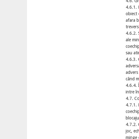
4.6. Gr
4.6.1. 
obiect 
afara b
trevers
4.6.2. 
ale min
coechip
sau ati
4.6.3. 
adversa
advers 
când mi
4.6.4. 
intre î
4.7. C
4.7.1. 
coechip
blocaju
4.7.2. 
joc, ec
minge c