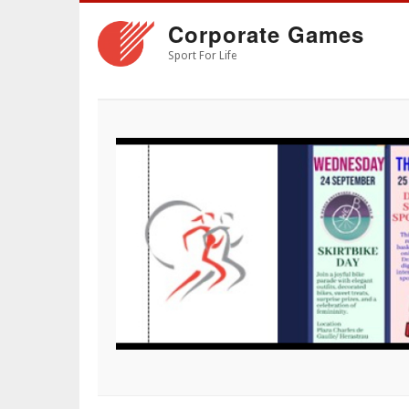
Skip
Corporate Games
to
main
Sport For Life
content