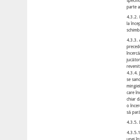
specifi
parte a
4.3.2. 
la înce
schimb
4.3.3. 
precede
încercă
jucător
revenit
4.3.4. 
se sanc
mingiei
care în
chiar d
o încer
să par
4.3.5. 
4.3.5.1
unei în