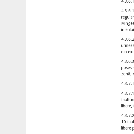
4.3.6.
4.3.6.
regulam
Mingea 
inelulu
4.3.6.2
urmează
din ext
4.3.6.3
posesia
zonă, c
4.3.7. 
4.3.7.1
faultur
libere,
4.3.7.2
10 faul
libere 