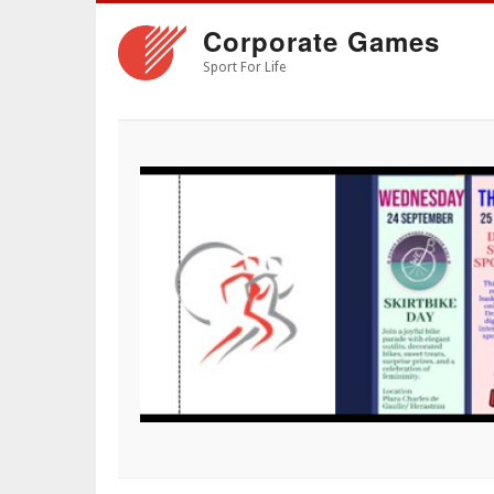
Skip
Corporate Games
to
main
Sport For Life
content