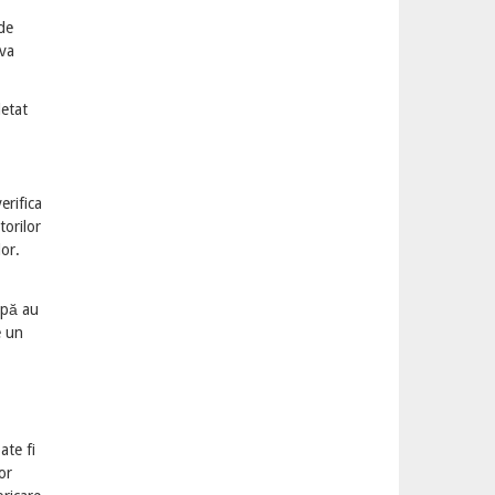
 de
 va
letat
erifica
torilor
lor.
ipă au
e un
ate fi
or