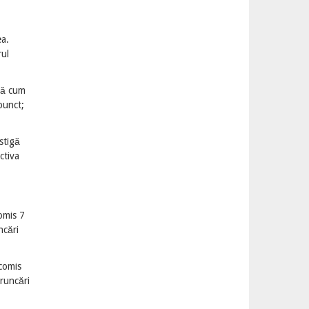
ea.
rul
upă cum
punct;
stigă
ctiva
comis 7
ncări
 comis
aruncări