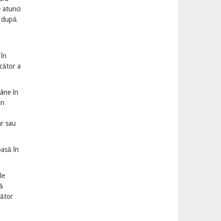
e atunci
e după
 în
cător a
âne în
in
ar sau
asă în
.
le
ă
cător