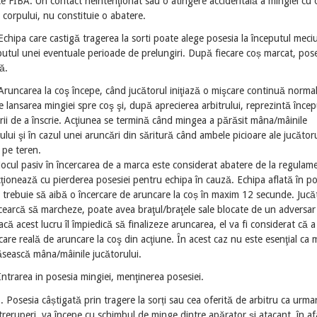
ce FIBA. Un contact neintenţionat sau o atingere accidentală a mingiei cu 
 corpului, nu constituie o abatere.
Echipa care castigă tragerea la sorti poate alege posesia la începutul meciu
putul unei eventuale perioade de prelungiri. După fiecare coș marcat, pose
ă.
Aruncarea la coş începe, când jucătorul iniţiază o mişcare continuă normal
 lansarea mingiei spre coş şi, după aprecierea arbitrului, reprezintă încep
rii de a înscrie. Acţiunea se termină când mingea a părăsit mâna/mâinile
ului şi în cazul unei aruncări din săritură când ambele picioare ale jucător
 pe teren.
Jocul pasiv în încercarea de a marca este considerat abatere de la regulame
ţionează cu pierderea posesiei pentru echipa în cauză. Echipa aflată în po
 trebuie să aibă o încercare de aruncare la coș în maxim 12 secunde. Jucă
cearcă să marcheze, poate avea braţul/braţele sale blocate de un adversar 
acă acest lucru îl împiedică să finalizeze aruncarea, el va fi considerat că a
care reală de aruncare la coş din acţiune. În acest caz nu este esenţial ca
ăsească mâna/mâinile jucătorului.
Intrarea in posesia mingiei, menţinerea posesiei.
. Posesia câștigată prin tragere la sorți sau cea oferită de arbitru ca urma
treruperi, va începe cu schimbul de minge dintre apărator și atacant, în af