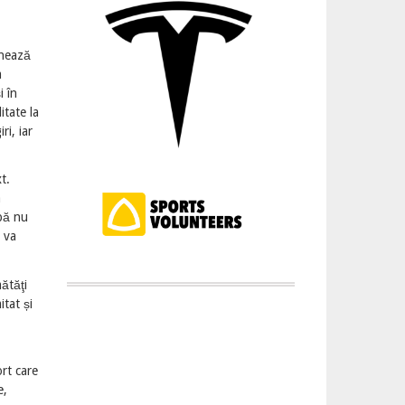
chează
a
i în
itate la
ri, iar
t.
a
ipă nu
 va
mătăţi
tat și
ort care
e,