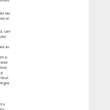
oricare
lui sau
sia se
ă, care
utul
ului au
nt și
sesia
torul
şi
 făcut
 mingea
re a
ara