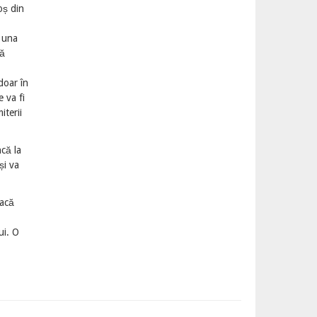
oș din
e una
să
doar în
 va fi
iterii
că la
și va
dacă
ui. O