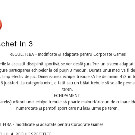
chet In 3
REGULI FIBA - modificate și adaptate pentru Corporate Games
rile la această disciplină sportivă se vor desfăşura într-un sistem adaptat
gure participarea echipelor la cel puţin 3 meciuri. Durata unui meci va fi d
 timp efectiv de joc. Dimensiunea echipei trebuie să fie de minim 4 (3 in t
6 jucători. La categoria mixt, o fată sau un băiat trebuie să se afle perma
teren.
ECHIPAMENT
arele/jucătorii unei echipe trebuie să poarte maiouri/tricouri de culoare id
numerotate şi pantofi sport care nu lasă urme pe teren.
 FIBA - modificate și adaptate pentru Corporate Games
OLUL 4. REGULI SPECIFICE