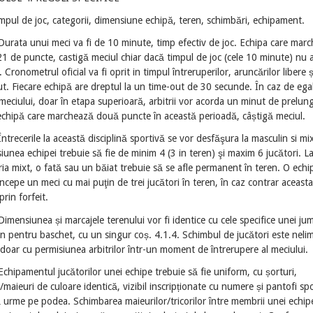
mpul de joc, categorii, dimensiune echipă, teren, schimbări, echipament.
Durata unui meci va fi de 10 minute, timp efectiv de joc. Echipa care mar
1 de puncte, castigă meciul chiar dacă timpul de joc (cele 10 minute) nu 
. Cronometrul oficial va fi oprit in timpul întreruperilor, aruncărilor libere ș
t. Fiecare echipă are dreptul la un time-out de 30 secunde. În caz de egal
 meciului, doar în etapa superioară, arbitrii vor acorda un minut de prelungi
echipă care marchează două puncte în această perioadă, câștigă meciul.
Întrecerile la această disciplină sportivă se vor desfăşura la masculin si mix
unea echipei trebuie să fie de minim 4 (3 in teren) şi maxim 6 jucători. L
ia mixt, o fată sau un băiat trebuie să se afle permanent în teren. O ech
ncepe un meci cu mai puţin de trei jucători în teren, în caz contrar aceasta
prin forfeit.
Dimensiunea și marcajele terenului vor fi identice cu cele specifice unei ju
n pentru baschet, cu un singur coș. 4.1.4. Schimbul de jucători este nelimi
 doar cu permisiunea arbitrilor într-un moment de întrerupere al meciului.
Echipamentul jucătorilor unei echipe trebuie să fie uniform, cu șorturi,
i/maieuri de culoare identică, vizibil inscripționate cu numere și pantofi sp
 urme pe podea. Schimbarea maieurilor/tricorilor între membrii unei echip