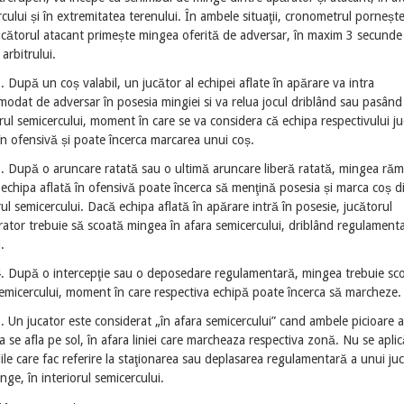
cului și în extremitatea terenului. În ambele situaţii, cronometrul porneșt
ucătorul atacant primește mingea oferită de adversar, în maxim 3 secund
l arbitrului.
. După un coș valabil, un jucător al echipei aflate în apărare va intra
odat de adversar în posesia mingiei si va relua jocul driblând sau pasând
rul semicercului, moment în care se va considera că echipa respectivului ju
în ofensivă și poate încerca marcarea unui coș.
. După o aruncare ratată sau o ultimă aruncare liberă ratată, mingea răm
r echipa aflată în ofensivă poate încerca să menţină posesia și marca coș d
rul semicercului. Dacă echipa aflată în apărare intră în posesie, jucătorul
ator trebuie să scoată mingea în afara semicercului, driblând regulament
d.
4. După o intercepţie sau o deposedare regulamentară, mingea trebuie sco
semicercului, moment în care respectiva echipă poate încerca să marcheze
. Un jucator este considerat „în afara semicercului” cand ambele picioare a
a se afla pe sol, în afara liniei care marcheaza respectiva zonă. Nu se aplic
ţiile care fac referire la staţionarea sau deplasarea regulamentară a unui ju
nge, în interiorul semicercului.