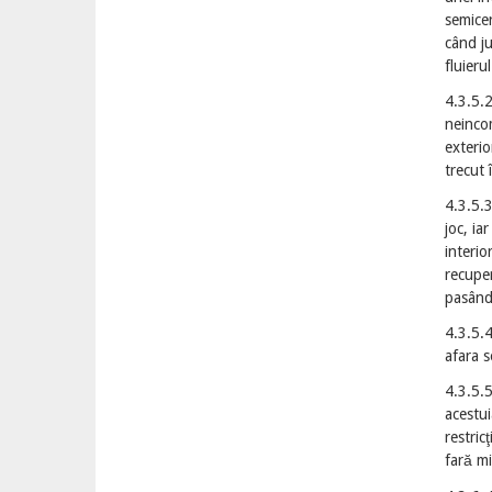
semicer
când j
fluieru
4.3.5.2
neincom
exterio
trecut 
4.3.5.3
joc, ia
interio
recuper
pasân
4.3.5.
afara 
4.3.5.5
acestui
restric
fară mi