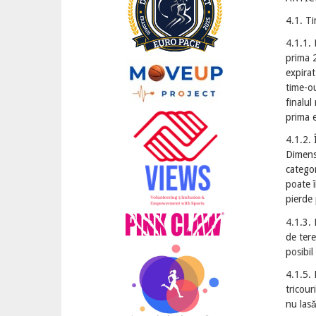
4.1. Ti
4.1.1. 
prima 2
expirat
time-ou
finalul
prima 
4.1.2. 
Dimensi
categor
poate î
pierde 
4.1.3. 
de tere
posibil
4.1.5. 
tricour
nu lasă