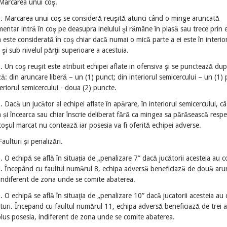
 Marcarea unui coş.
1. Marcarea unui coș se consideră reuşită atunci când o minge aruncată
entar intră în coş pe deasupra inelului şi rămâne în plasă sau trece prin 
este considerată în coş chiar dacă numai o mică parte a ei este în interio
i şi sub nivelul părţii superioare a acestuia.
. Un coş reuşit este atribuit echipei aflate in ofensiva şi se punctează d
: din aruncare liberă – un (1) punct; din interiorul semicercului – un (1) 
eriorul semicercului - doua (2) puncte.
. Dacă un jucător al echipei aflate în apărare, în interiorul semicercului, câ
 și încearca sau chiar înscrie deliberat fără ca mingea sa părăsească respe
oşul marcat nu contează iar posesia va fi oferită echipei adverse.
Faulturi și penalizări.
. O echipă se află în situația de „penalizare 7” dacă jucătorii acesteia au 
i. Începând cu faultul numărul 8, echipa adversă beneficiază de două aru
 indiferent de zona unde se comite abaterea.
. O echipă se află în situaţia de „penalizare 10” dacă jucatorii acesteia au
turi. Începand cu faultul numărul 11, echipa adversă beneficiază de trei 
plus posesia, indiferent de zona unde se comite abaterea.