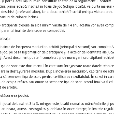
și portul aceluiași număr, constituie abateri de la regulament. Conform
cării, prima echipă înscrisă în foaia de joc (echipa locală), va purta maieuri
 deschisă (preferabil albe), iar a doua echipă înscrisă (echipa vizitatoare),
aieuri de culoare închisă.
Participantii trebuie sa aiba minim varsta de 14 ani, acestia vor avea comp
 parental inainte de inceperea competitiei.
bitrajul
Înainte de începerea meciurilor, arbitrii (principal si secund) vor completa/v
e joc, pe baza legitimaţiilor de participare şi a actelor de identitate ale jucă
i. Acest document poate fi completat și de managerii sau căpitanii echipe
Fişa de scor este documentul în care sunt înregistrate toate datele tehnice
oare la desfăşurarea meciului. După încheierea meciurilor, căpitanii de ech
ia să semneze fişa de scor, pentru certificarea rezultatului. În cazul în car
 de echipă refuză sau omite să semneze fişa de scor, scorul final va fi cel
t de arbitru.
sfășurarea jocului.
În jocul de baschet 3 la 3, mingea este jucată numai cu mâna/mâinile şi po
 aruncată, atinsă, rostogolită şi driblată în orice direcţie, în limitele regulil