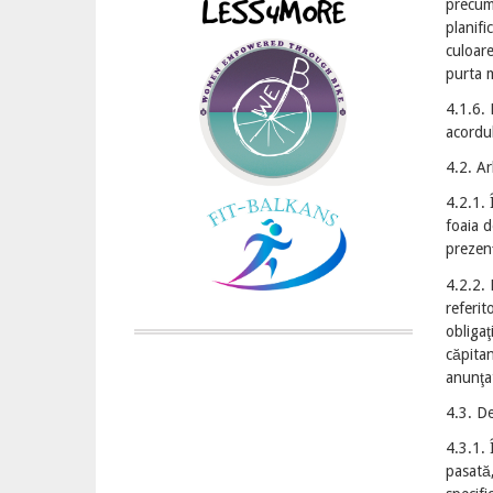
precum 
planifi
culoare
purta m
4.1.6. 
acordul
4.2. Ar
4.2.1. 
foaia d
prezenţ
4.2.2. 
referit
obligaţ
căpitan
anunţa
4.3. De
4.3.1. 
pasată,