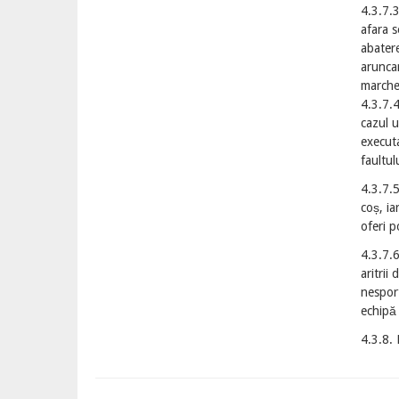
4.3.7.3
afara s
abatere
aruncar
marchez
4.3.7.4
cazul u
executa
faultul
4.3.7.5
coș, ia
oferi p
4.3.7.6
aritrii
nesport
echipă 
4.3.8. 