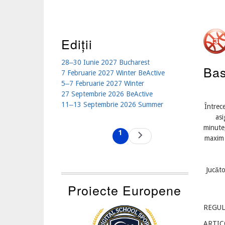
Ediții
28‒30 Iunie 2027 Bucharest
Bas
7 Februarie 2027 Winter BeActive
5‒7 Februarie 2027 Winter
27 Septembrie 2026 BeActive
11‒13 Septembrie 2026 Summer
Întrece
asi
Pagination
minute,
1
Next
Current
maxim 
page
page
Jucăto
Proiecte Europene
REGULI
ARTIC