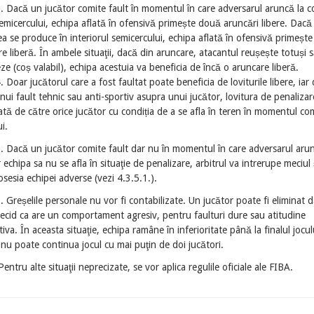
. Dacă un jucător comite fault în momentul în care adversarul aruncă la c
emicercului, echipa aflată în ofensivă primește două aruncări libere. Dacă
a se produce în interiorul semicercului, echipa aflată în ofensivă primeșt
e liberă. În ambele situaţii, dacă din aruncare, atacantul reușește totuși 
e (coș valabil), echipa acestuia va beneficia de încă o aruncare liberă.
. Doar jucătorul care a fost faultat poate beneficia de loviturile libere, iar 
nui fault tehnic sau anti-sportiv asupra unui jucător, lovitura de penalizare
tă de către orice jucător cu condiția de a se afla în teren în momentul com
ui.
. Dacă un jucător comite fault dar nu în momentul în care adversarul arun
r echipa sa nu se afla în situaţie de penalizare, arbitrul va intrerupe meciul 
osesia echipei adverse (vezi 4.3.5.1.).
. Greșelile personale nu vor fi contabilizate. Un jucător poate fi eliminat 
 decid ca are un comportament agresiv, pentru faulturi dure sau atitudine
iva. În aceasta situaţie, echipa ramâne în inferioritate până la finalul jocul
nu poate continua jocul cu mai puţin de doi jucători.
Pentru alte situaţii neprecizate, se vor aplica regulile oficiale ale FIBA.