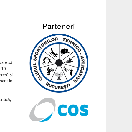
Parteneri
 care să
e 10
eren) şi
nent în
entică,