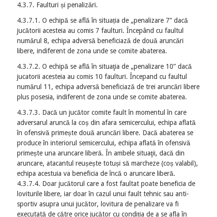
4.3.7. Faulturi și penalizări.
4.3.7.1. O echipă se află în situația de „penalizare 7” dacă
jucătorii acesteia au comis 7 faulturi. Începând cu faultul
numărul 8, echipa adversă beneficiază de două aruncări
libere, indiferent de zona unde se comite abaterea.
4.3.7.2. O echipă se află în situaţia de „penalizare 10” dacă
jucatorii acesteia au comis 10 faulturi. Începand cu faultul
numărul 11, echipa adversă beneficiază de trei aruncări libere
plus posesia, indiferent de zona unde se comite abaterea.
4.3.7.3. Dacă un jucător comite fault în momentul în care
adversarul aruncă la coș din afara semicercului, echipa aflată
în ofensivă primește două aruncări libere. Dacă abaterea se
produce în interiorul semicercului, echipa aflată în ofensivă
primește una aruncare liberă. În ambele situaţii, dacă din
aruncare, atacantul reușește totuși să marcheze (coș valabil),
echipa acestuia va beneficia de încă o aruncare liberă.
4.3.7.4. Doar jucătorul care a fost faultat poate beneficia de
loviturile libere, iar doar în cazul unui fault tehnic sau anti-
sportiv asupra unui jucător, lovitura de penalizare va fi
executată de către orice jucător cu condiția de a se afla în