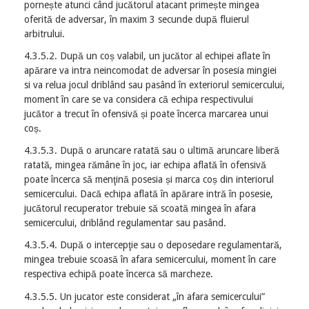
pornește atunci când jucătorul atacant primește mingea
oferită de adversar, în maxim 3 secunde după fluierul
arbitrului.
4.3.5.2. După un coș valabil, un jucător al echipei aflate în
apărare va intra neincomodat de adversar în posesia mingiei
si va relua jocul driblând sau pasând în exteriorul semicercului,
moment în care se va considera că echipa respectivului
jucător a trecut în ofensivă și poate încerca marcarea unui
coș.
4.3.5.3. După o aruncare ratată sau o ultimă aruncare liberă
ratată, mingea rămâne în joc, iar echipa aflată în ofensivă
poate încerca să menţină posesia și marca coș din interiorul
semicercului. Dacă echipa aflată în apărare intră în posesie,
jucătorul recuperator trebuie să scoată mingea în afara
semicercului, driblând regulamentar sau pasând.
4.3.5.4. După o intercepţie sau o deposedare regulamentară,
mingea trebuie scoasă în afara semicercului, moment în care
respectiva echipă poate încerca să marcheze.
4.3.5.5. Un jucator este considerat „în afara semicercului”