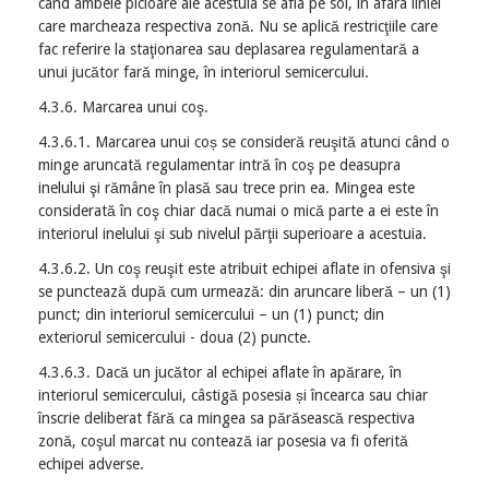
cand ambele picioare ale acestuia se afla pe sol, în afara liniei
care marcheaza respectiva zonă. Nu se aplică restricţiile care
fac referire la staţionarea sau deplasarea regulamentară a
unui jucător fară minge, în interiorul semicercului.
4.3.6. Marcarea unui coş.
4.3.6.1. Marcarea unui coș se consideră reuşită atunci când o
minge aruncată regulamentar intră în coş pe deasupra
inelului şi rămâne în plasă sau trece prin ea. Mingea este
considerată în coş chiar dacă numai o mică parte a ei este în
interiorul inelului şi sub nivelul părţii superioare a acestuia.
4.3.6.2. Un coş reuşit este atribuit echipei aflate in ofensiva şi
se punctează după cum urmează: din aruncare liberă – un (1)
punct; din interiorul semicercului – un (1) punct; din
exteriorul semicercului - doua (2) puncte.
4.3.6.3. Dacă un jucător al echipei aflate în apărare, în
interiorul semicercului, câstigă posesia și încearca sau chiar
înscrie deliberat fără ca mingea sa părăsească respectiva
zonă, coşul marcat nu contează iar posesia va fi oferită
echipei adverse.