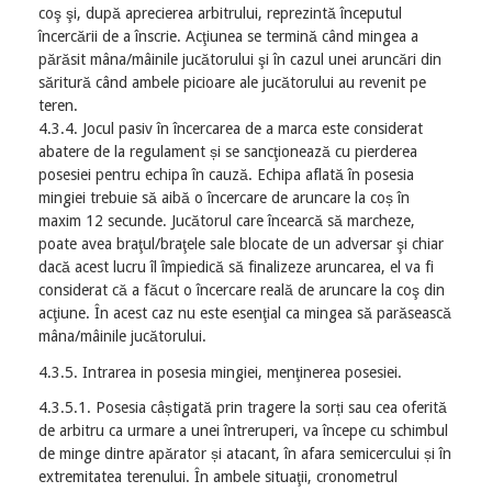
coş şi, după aprecierea arbitrului, reprezintă începutul
încercării de a înscrie. Acţiunea se termină când mingea a
părăsit mâna/mâinile jucătorului şi în cazul unei aruncări din
săritură când ambele picioare ale jucătorului au revenit pe
teren.
4.3.4. Jocul pasiv în încercarea de a marca este considerat
abatere de la regulament și se sancţionează cu pierderea
posesiei pentru echipa în cauză. Echipa aflată în posesia
mingiei trebuie să aibă o încercare de aruncare la coș în
maxim 12 secunde. Jucătorul care încearcă să marcheze,
poate avea braţul/braţele sale blocate de un adversar şi chiar
dacă acest lucru îl împiedică să finalizeze aruncarea, el va fi
considerat că a făcut o încercare reală de aruncare la coş din
acţiune. În acest caz nu este esenţial ca mingea să parăsească
mâna/mâinile jucătorului.
4.3.5. Intrarea in posesia mingiei, menţinerea posesiei.
4.3.5.1. Posesia câștigată prin tragere la sorți sau cea oferită
de arbitru ca urmare a unei întreruperi, va începe cu schimbul
de minge dintre apărator și atacant, în afara semicercului și în
extremitatea terenului. În ambele situaţii, cronometrul