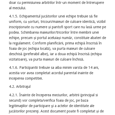
doar cu permisiunea arbitrilor într-un moment de întrerupere
al meciului.
4.1.5. Echipamentul jucătorilor unei echipe trebuie să fie
uniform, cu șorturi, tricouri/maieuri de culoare identică, vizibil
inscripționate cu numere și pantofi sport care nu lasă urme pe
podea. Schimbarea maieurilor/tricorilor între membrii unei
echipe, precum și portul aceluiași număr, constituie abateri de
la regulament. Conform planificării, prima echipă înscrisă în
foaia de joc (echipa locală), va purta maieuri de culoare
deschisă (preferabil albe), iar a doua echipă înscrisă (echipa
vizitatoare), va purta maieuri de culoare închisă.
4.1.6. Participantii trebuie sa aiba minim varsta de 14 ani,
acestia vor avea completat acordul parental inainte de
inceperea competitiei.
4.2. Arbitrajul
4.2.1. Înainte de începerea meciurilor, arbitrii (principal si
secund) vor completa/verifica foaia de joc, pe baza
legitimaţiilor de participare şi a actelor de identitate ale
jucătorilor prezenţi. Acest document poate fi completat și de