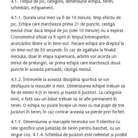
4.1. Timpul de joc, categorii, dimensiune echipă, teren,
schimbări, echipament.
4.1.1. Durata unui meci va fi de 10 minute, timp efectiv de
joc. Echipa care marchează prima 21 de puncte, castigă
meciul chiar dacă timpul de joc (cele 10 minute) nu a expirat.
Cronometrul oficial va fi oprit in timpul întreruperilor,
aruncărilor libere și în time-out. Fiecare echipă are dreptul la
un time-out de 30 secunde. În caz de egalitate la finalul
meciului, doar în etapa superioară, arbitrii vor acorda un
minut de prelungiri, iar prima echipă care marchează două
puncte în această perioadă, câștigă meciul.
4.1.2. Întrecerile la această disciplină sportivă se vor
desfăşura la masculin si mixt. Dimensiunea echipei trebuie să
fie de minim 4 (3 in teren) şi maxim 6 jucători. La categoria
mixt, o fată sau un băiat trebuie să se afle permanent în
teren. O echipă nu poate începe un meci cu mai puţin de trei
jucători în teren, în caz contrar aceasta va pierde prin forfeit.
4.1.3. Dimensiunea și marcajele terenului vor fi identice cu
cele specifice unei jumătăţi de teren pentru baschet, cu un
singur coș. 4.1.4. Schimbul de jucători este nelimitat și posibil