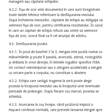
managerii sau căpitanii echipelor.
4.2.2. Fişa de scor este documentul în care sunt înregistrate
toate datele tehnice referitoare la desfăşurarea meciului.
După încheierea meciurilor, căpitanii de echipă au obligaţia să
semneze fişa de scor, pentru certificarea rezultatului. În cazul
în care un căpitan de echipă refuză sau omite să semneze
fişa de scor, scorul final va fi cel anunţat de arbitru.
4.3. Desfășurarea jocului.
4.3.1. În jocul de baschet 3 la 3, mingea este jucată numai cu
mâna/mâinile şi poate fi pasată, aruncată, atinsă, rostogolită
şi driblată în orice direcţie, în limitele regulilor specifice FIBA.
Un contact neintenţionat sau o atingere accidentală a mingiei
cu oricare parte a corpului, nu constituie o abatere.
4.3.2. Echipa care castigă tragerea la sorti poate alege
posesia la începutul meciului sau la începutul unei eventuale
perioade de prelungiri. După fiecare coș marcat, posesia se
schimbă.
4.3.3. Aruncarea la coş începe, când jucătorul iniţiază o
mişcare continuă normală, care precede lansarea mingiei spre