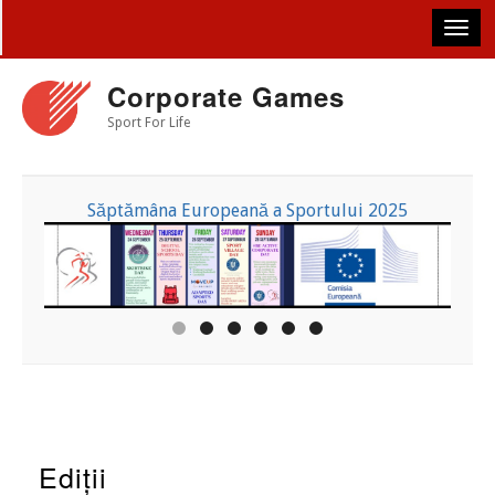
Skip
to
main
content
Corporate Games
Sport For Life
Săptămâna Europeană a Sportului 2025
Ediții