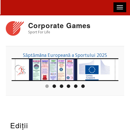
Skip
to
main
content
Corporate Games
Sport For Life
Săptămâna Europeană a Sportului 2025
Ediții