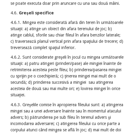
se poate executa doar prin aruncare cu una sau două mâini.
4.6.
Greşeli specifice
4.6.1. Mingea este considerată afară din teren în următoarele
situaţii: a) atinge un obiect din afara terenului de joc; b)
atinge cablul, sforile sau chiar fileul în afara benzilor laterale;
c) traversează planul vertical prin afara spaţiului de trecere; d)
treversează complet spaţiul inferior.
4.6.2. Sunt considerate greşeli în jocul cu mingea următoarele
situaţii: a) patru atingeri (prinderi/pase) ale mingiei înainte de
retrimiterea acesteia peste fileu; b) prinderea/pasarea mingiei
cu sprijin pe o coechipieră; c) ţinerea mingei mai mult de o
secundă; d) prinderea succesivă a mingiei sau atingerea
acesteia de două sau mai multe ori; e) lovirea mingei în orice
situaţiei.
4.6.3. Greşelile comise în apropierea fileului sunt: a) atingerea
mingei sau a unei adversare înainte sau în momentul atacului
advers; b) pătrunderea pe sub fileu în terenul advers şi
incomodarea adversarei; c) atingerea fileului cu orice parte a
corpului atunci când mingea se află în joc; d) mai mult de doi