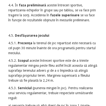
4.4. În
faza preliminară
acestei întreceri sportive,
repartizarea echipelor în grupe sau pe tablou, se va face prin
tragere la sorţi. Accederea în
fazele superioare
se va face
în funcţie de rezultatele obţinute în meciurile preliminare.
4.5.
Desfăşurarea jocului
4.5.1.
Prezenţa
la terenul de joc repartizat este necesară cu
cel puţin 30 minute înainte de ora programată pentru startul
meciului.
4.5.2.
Scopu
l
acestei întreceri sportive este de a trimite
regulamentar mingea peste fileu astfel încât aceasta să atingă
suprafaţa terenului advers şi de a o împiedica să atingă
suprafaţa propriului teren. Marginea superioară a fileului
trebuie să fie plasată la 2,24 m.
4.5.3.
Serviciul
(punerea mingiei în joc). Pentru realizarea
unui serviciu regulamentar, trebuie respectate următoarele
reguli:
a) servanta trebuie să aibă drept de joc în zona 1 (spate-