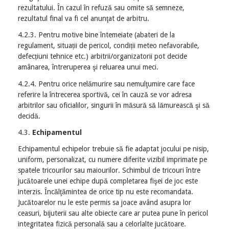
rezultatului. În cazul în refuză sau omite să semneze,
rezultatul final va fi cel anunţat de arbitru.
4.2.3. Pentru motive bine întemeiate (abateri de la
regulament, situații de pericol, condiții meteo nefavorabile,
defecțiuni tehnice etc.) arbitrii/organizatorii pot decide
amânarea, întreruperea şi reluarea unui meci.
4.2.4. Pentru orice nelămurire sau nemulţumire care face
referire la întrecerea sportivă, cei în cauză se vor adresa
arbitrilor sau oficialilor, singurii în măsură să lămurească şi să
decidă.
4.3.
Echipamentul
Echipamentul echipelor trebuie să fie adaptat jocului pe nisip,
uniform, personalizat, cu numere diferite vizibil imprimate pe
spatele tricourilor sau maiourilor. Schimbul de tricouri între
jucătoarele unei echipe după completarea fişei de joc este
interzis. Încălţămintea de orice tip nu este recomandata.
Jucătoarelor nu le este permis sa joace având asupra lor
ceasuri, bijuterii sau alte obiecte care ar putea pune în pericol
integritatea fizică personală sau a celorlalte jucătoare.