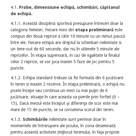
4.1.
Probe, dimensiune echipă, schimbări, căpitanul
de echipă.
4.1.1. Această disciplină sportivă presupune întreceri doar la
categoria feminin. Fiecare meci din
etapa preliminară
este
compus din două reprize a câte 10 minute cu un minut pauză
între ele. Fiecare echipă are dreptul la schimbari nelimitate si
un time-out de 60 secunde, dar nu în ultimele 5 minute ale
reprizelor. În etapa superioară, in caz de egalitate la finalul
celor 2 reprize, se vor juca maxim 5 faze de joc pentru 5
puncte.
4.1.2. Echipa standard trebuie să fie formată din 6 jucătoare
în teren si maxim 2 rezerve. În etapa preliminară, o echipă nu
poate începe sau continua un meci cu mai puţin de 6
jucătoare, situaţie în care aceasta va pierde prin forfeit (0 –
15). Dacă meciul este început şi diferenţa de scor este mai
mare de 15 de puncte, se va consemna scorul din teren.
4.1.3.
Schimbările
nelimitate sunt permise doar în
momentele de întrerupere ale jocului, în zona desemnată
pentru această activitate (mijlocul terenului, în faţa propriei