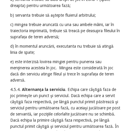
dreapta) pentru următoarea fază;
b) servanta trebuie să aştepte fluierul arbitrului;
c) mingea trebuie aruncată cu una sau ambele mâini, iar în
traiectoria imprimată, trebuie să treacă pe deasupra fileului în
suprafața de teren adversă;
d) în momentul aruncării, executanta nu trebuie să atingă
linia de spate;
e) este interzisă lovirea mingiei pentru punerea sau
menţinerea acesteia în joc. Mingea este considerată în joc
dacă din serviciu atinge fileul și trece în suprafața de teren
adversă.
4.5.4.
Alternanţa la serviciu
. Echipa care câştigă faza de
joc primeşte un punct şi serviciul. Dacă echipa care a servit
câştigă faza respectivă, pe lângă punctul primit păstrează şi
serviciul pentru următoarea fază, cu aceiaşi jucătoare pe post
de servantă, iar poziţiile celorlalte jucătoare nu se schimbă.
Dacă echipa la primire câştigă faza respectivă, pe lângă
punctul primit câştigă şi serviciul pentru următoarea fază. În