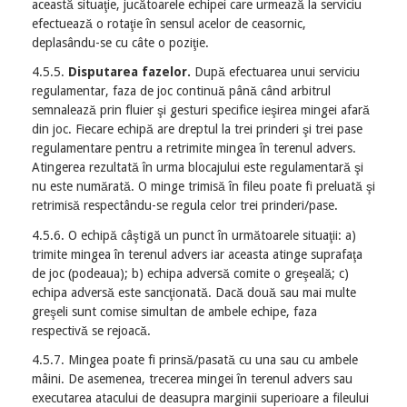
această situaţie, jucătoarele echipei care urmează la serviciu
efectuează o rotaţie în sensul acelor de ceasornic,
deplasându-se cu câte o poziţie.
4.5.5.
Disputarea fazelor.
După efectuarea unui serviciu
regulamentar, faza de joc continuă până când arbitrul
semnalează prin fluier şi gesturi specifice ieşirea mingei afară
din joc. Fiecare echipă are dreptul la trei prinderi şi trei pase
regulamentare pentru a retrimite mingea în terenul advers.
Atingerea rezultată în urma blocajului este regulamentară şi
nu este numărată. O minge trimisă în fileu poate fi preluată şi
retrimisă respectându-se regula celor trei prinderi/pase.
4.5.6. O echipă câştigă un punct în următoarele situaţii: a)
trimite mingea în terenul advers iar aceasta atinge suprafaţa
de joc (podeaua); b) echipa adversă comite o greşeală; c)
echipa adversă este sancţionată. Dacă două sau mai multe
greşeli sunt comise simultan de ambele echipe, faza
respectivă se rejoacă.
4.5.7. Mingea poate fi prinsă/pasată cu una sau cu ambele
mâini. De asemenea, trecerea mingei în terenul advers sau
executarea atacului de deasupra marginii superioare a fileului