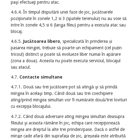
paşi efectuaţi pentru atac.
4.6.4. În timpul disputării unei faze de joc, jucătoarele
poziţionate în zonele 1,2 si 3 (spatele terenului) nu au voie să
intre în zonele 4,5 si 6 (langa fileu) pentru a executa atac sau
blocaj.
4.6.5.
Jucătoarea libero
, specializată în prinderea și
pasarea mingiei, trebuie să poarte un echipament (cel puțin
tricoul) distinct și poate să evolueze liber numai în apărare
(zona a doua). Aceasta nu poate executa serviciul, blocajul
sau atacul.
4.7.
Contacte simultane
4.7.1. Două sau trei jucătoare pot să atingă şi să prindă
mingea în acelaşi timp. Când două sau trei coechipiere
ating/prind mingea simultan vor fi numărate două/trei lovituri
cu excepţia blocajului.
4.7.2. Când două adversare ating mingea simultan deasupra
fileului şi aceasta rămâne în joc, echipa care recepţionează
mingea are dreptul la alte trei prinderi/pase. Dacă o astfel de
minge cade afară din suprafaţa de joc, greşeala este atribuită