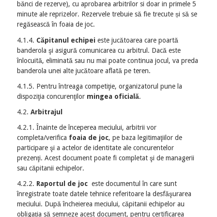
bănci de rezerve), cu aprobarea arbitrilor si doar in primele 5
minute ale reprizelor. Rezervele trebuie să fie trecute și să se
regăsească în foaia de joc.
4.1.4.
Căpitanul echipei
este jucătoarea care poartă
banderola şi asigură comunicarea cu arbitrul. Dacă este
înlocuită, eliminată sau nu mai poate continua jocul, va preda
banderola unei alte jucătoare aflată pe teren.
4.1.5. Pentru întreaga competiţie, organizatorul pune la
dispoziţia concurenţilor
mingea oficială
.
4.2.
Arbitrajul
4.2.1. Înainte de începerea meciului, arbitrii vor
completa/verifica
foaia de joc
, pe baza legitimaţiilor de
participare şi a actelor de identitate ale concurentelor
prezenţi. Acest document poate fi completat şi de managerii
sau căpitanii echipelor.
4.2.2.
Raportul de joc
este documentul în care sunt
înregistrate toate datele tehnice referitoare la desfăşurarea
meciului. După încheierea meciului, căpitanii echipelor au
obligaţia să semneze acest document, pentru certificarea