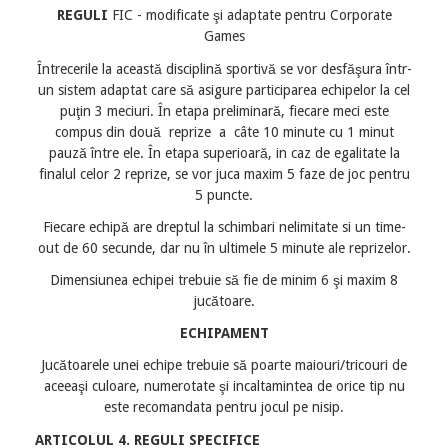
REGULI
FIC - modificate şi adaptate pentru Corporate
Games
Întrecerile la această disciplină sportivă se vor desfăşura într-
un sistem adaptat care să asigure participarea echipelor la cel
puţin 3 meciuri. În etapa preliminară, fiecare meci este
compus din două reprize a câte 10 minute cu 1 minut
pauză între ele. În etapa superioară, in caz de egalitate la
finalul celor 2 reprize, se vor juca maxim 5 faze de joc pentru
5 puncte.
Fiecare echipă are dreptul la schimbari nelimitate si un time-
out de 60 secunde, dar nu în ultimele 5 minute ale reprizelor.
Dimensiunea echipei trebuie să fie de minim 6 şi maxim 8
jucătoare.
ECHIPAMENT
Jucătoarele unei echipe trebuie să poarte maiouri/tricouri de
aceeaşi culoare, numerotate şi incaltamintea de orice tip nu
este recomandata pentru jocul pe nisip.
ARTICOLUL
4. REGULI SPECIFICE