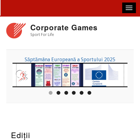
Skip
to
main
content
Corporate Games
Sport For Life
Săptămâna Europeană a Sportului 2025
Ediții