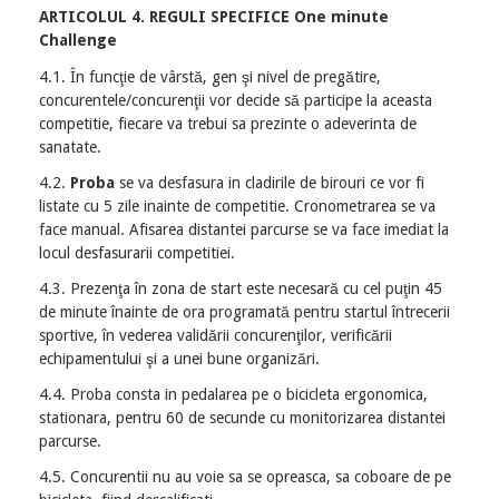
ARTICOLUL 4. REGULI SPECIFICE One minute
Challenge
4.1. În funcţie de vârstă, gen şi nivel de pregătire,
concurentele/concurenţii vor decide să participe la aceasta
competitie, fiecare va trebui sa prezinte o adeverinta de
sanatate.
4.2.
Proba
se va desfasura in cladirile de birouri ce vor fi
listate cu 5 zile inainte de competitie. Cronometrarea se va
face manual. Afisarea distantei parcurse se va face imediat la
locul desfasurarii competitiei.
4.3. Prezenţa în zona de start este necesară cu cel puţin 45
de minute înainte de ora programată pentru startul întrecerii
sportive, în vederea validării concurenţilor, verificării
echipamentului şi a unei bune organizări.
4.4. Proba consta in pedalarea pe o bicicleta ergonomica,
stationara, pentru 60 de secunde cu monitorizarea distantei
parcurse.
4.5. Concurentii nu au voie sa se opreasca, sa coboare de pe