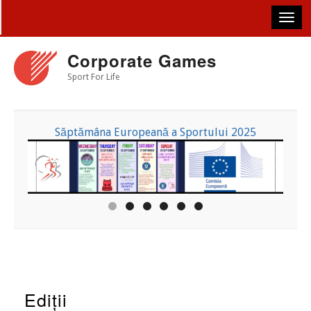
Skip
to
main
content
Corporate Games
Sport For Life
Săptămâna Europeană a Sportului 2025
Ediții