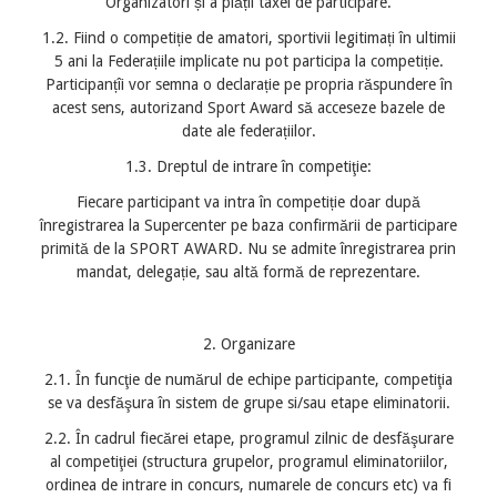
Organizatori și a plății taxei de participare.
1.2. Fiind o competiție de amatori, sportivii legitimați în ultimii
5 ani la Federațiile implicate nu pot participa la competiție.
Participanțîi vor semna o declarație pe propria răspundere în
acest sens, autorizand Sport Award să acceseze bazele de
date ale federațiilor.
1.3. Dreptul de intrare în competiţie:
Fiecare participant va intra în competiție doar după
înregistrarea la Supercenter pe baza confirmării de participare
primită de la SPORT AWARD. Nu se admite înregistrarea prin
mandat, delegație, sau altă formă de reprezentare.
2. Organizare
2.1. În funcţie de numărul de echipe participante, competiţia
se va desfăşura în sistem de grupe si/sau etape eliminatorii.
2.2. În cadrul fiecărei etape, programul zilnic de desfăşurare
al competiţiei (structura grupelor, programul eliminatoriilor,
ordinea de intrare in concurs, numarele de concurs etc) va fi