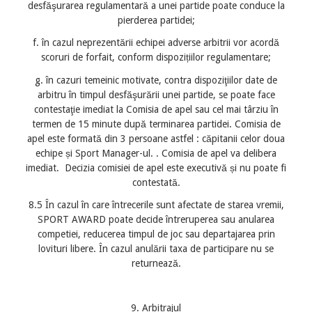
desfăşurarea regulamentară a unei partide poate conduce la
pierderea partidei;
f. în cazul neprezentării echipei adverse arbitrii vor acordă
scoruri de forfait, conform dispozițiilor regulamentare;
g. în cazuri temeinic motivate, contra dispoziţiilor date de
arbitru în timpul desfăşurării unei partide, se poate face
contestaţie imediat la Comisia de apel sau cel mai târziu în
termen de 15 minute după terminarea partidei. Comisia de
apel este formată din 3 persoane astfel : căpitanii celor doua
echipe și Sport Manager-ul. . Comisia de apel va delibera
imediat. Decizia comisiei de apel este executivă și nu poate fi
contestată.
8.5 În cazul în care întrecerile sunt afectate de starea vremii,
SPORT AWARD poate decide întreruperea sau anularea
competiei, reducerea timpul de joc sau departajarea prin
lovituri libere. În cazul anulării taxa de participare nu se
returnează.
9. Arbitrajul