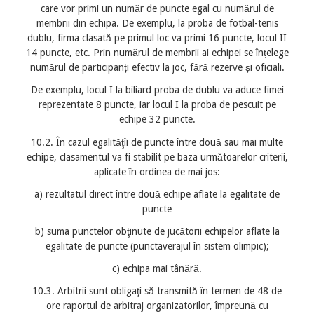
care vor primi un număr de puncte egal cu numărul de
membrii din echipa. De exemplu, la proba de fotbal-tenis
dublu, firma clasată pe primul loc va primi 16 puncte, locul II
14 puncte, etc. Prin numărul de membrii ai echipei se înțelege
numărul de participanți efectiv la joc, fără rezerve și oficiali.
De exemplu, locul I la biliard proba de dublu va aduce fimei
reprezentate 8 puncte, iar locul I la proba de pescuit pe
echipe 32 puncte.
10.2. În cazul egalităţîi de puncte între două sau mai multe
echipe, clasamentul va fi stabilit pe baza următoarelor criterii,
aplicate în ordinea de mai jos:
a) rezultatul direct între două echipe aflate la egalitate de
puncte
b) suma punctelor obţinute de jucătorii echipelor aflate la
egalitate de puncte (punctaverajul în sistem olimpic);
c) echipa mai tânără.
10.3. Arbitrii sunt obligaţi să transmită în termen de 48 de
ore raportul de arbitraj organizatorilor, împreună cu