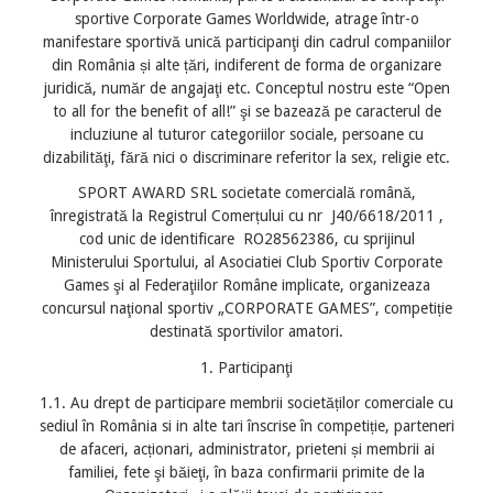
sportive Corporate Games Worldwide, atrage într-o
manifestare sportivă unică participanţi din cadrul companiilor
din România și alte țări, indiferent de forma de organizare
juridică, număr de angajaţi etc. Conceptul nostru este “Open
to all for the benefit of all!” şi se bazează pe caracterul de
incluziune al tuturor categoriilor sociale, persoane cu
dizabilităţi, fără nici o discriminare referitor la sex, religie etc.
SPORT AWARD SRL societate comercială română,
înregistrată la Registrul Comerțului cu nr J40/6618/2011 ,
cod unic de identificare RO28562386, cu sprijinul
Ministerului Sportului, al Asociatiei Club Sportiv Corporate
Games şi al Federaţiilor Române implicate, organizeaza
concursul naţional sportiv „CORPORATE GAMES”, competiție
destinată sportivilor amatori.
1. Participanţi
1.1. Au drept de participare membrii societăților comerciale cu
sediul în România si in alte tari înscrise în competiție, parteneri
de afaceri, acționari, administrator, prieteni și membrii ai
familiei, fete şi băieţi, în baza confirmarii primite de la