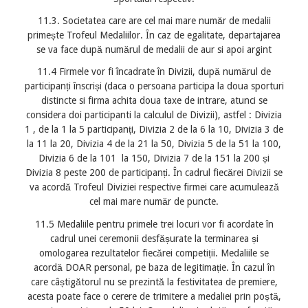
11.3. Societatea care are cel mai mare număr de medalii
primește Trofeul Medaliilor. În caz de egalitate, departajarea
se va face după numărul de medalii de aur si apoi argint
11.4 Firmele vor fi încadrate în Divizii, după numărul de
participanți înscriși (daca o persoana participa la doua sporturi
distincte si firma achita doua taxe de intrare, atunci se
considera doi participanti la calculul de Divizii), astfel : Divizia
1 , de la 1 la 5 participanți, Divizia 2 de la 6 la 10, Divizia 3 de
la 11 la 20, Divizia 4 de la 21 la 50, Divizia 5 de la 51 la 100,
Divizia 6 de la 101 la 150, Divizia 7 de la 151 la 200 și
Divizia 8 peste 200 de participanți. În cadrul fiecărei Divizii se
va acordă Trofeul Diviziei respective firmei care acumulează
cel mai mare număr de puncte.
11.5 Medaliile pentru primele trei locuri vor fi acordate în
cadrul unei ceremonii desfășurate la terminarea și
omologarea rezultatelor fiecărei competiții. Medaliile se
acordă DOAR personal, pe baza de legitimație. În cazul în
care câștigătorul nu se prezintă la festivitatea de premiere,
acesta poate face o cerere de trimitere a medaliei prin poștă,