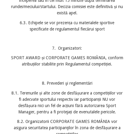
începerea sau în cel mult 15 minute după terminarea
rundei/meciului/startului. Decizia comisiei este definitivă și nu
există apel.
6.3. Echipele se vor prezența cu materialele sportive
specificate de regulamentul fiecărui sport
7. Organizatori:
SPORT AWARD și CORPORATE GAMES ROMÂNIA, conform
atribuțiilor stabilite prin Regulamentul competiției.
8. Prevederi şi reglementări
8.1. Terenurile și alte zone de desfășurare a competițiilor vor
fi adecvate sportului respectiv iar participanții NU vor
desfășura nici un fel de acțiuni fără autorizarea Sport
Manager, pentru a fi protejați de evenutalele pericole.
8.2. Organizatorii CORPORATE GAMES ROMÂNIA vor
asigura securitatea participanţilor în zona de desfășurare a
competițiilor