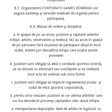
8.3. Organizatorii CORPORATE GAMES ROMÂNIA vor
asigura asistenţa şi serviciile medicale de urgență pentru
participanţi.
8.4. Măsuri de ordine şi disciplină:
a. în spaţiul de joc au acces: jucătorii şi căpitanii ambelor
echipe, arbitrii, observatorii şi medicul; NU au acces în spațiul
de joc persoane fără ecusonul de participare afișat în mod
vizibil. Arbitrii pot descalifică echipa care incalca aceste
prevederi
b. jucătorii sunt obligaţi să aibă o conduită sportivă corectă,
să nu discute cu adversarii sau coechipierii și să combată
orice acte de violență sub orice formă
c. jucătorii sunt obligaţi să respecte regulamentul jocului şi
codul de etică sportivă corporatistă;
d. pentru orice sesizare, jucătorii se vor adresa arbitrilor care
vor lua deciziile în prezenţa căpitanilor celor două echipe;
e. nerespectarea dispoziţiilor date de arbitru în legătură cu