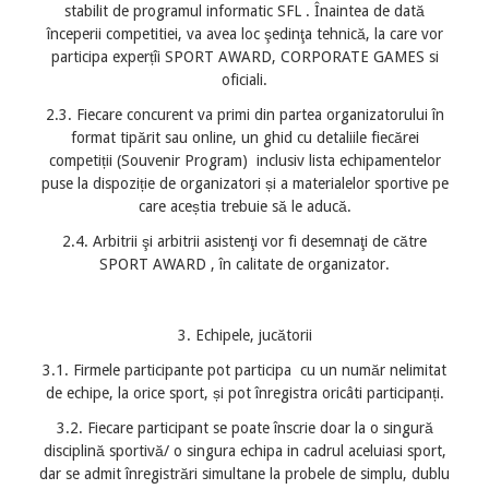
stabilit de programul informatic SFL . Înaintea de dată
începerii competitiei, va avea loc şedinţa tehnică, la care vor
participa experțîi SPORT AWARD, CORPORATE GAMES si
oficiali.
2.3. Fiecare concurent va primi din partea organizatorului în
format tipărit sau online, un ghid cu detaliile fiecărei
competiții (Souvenir Program) inclusiv lista echipamentelor
puse la dispoziție de organizatori și a materialelor sportive pe
care aceștia trebuie să le aducă.
2.4. Arbitrii şi arbitrii asistenţi vor fi desemnaţi de către
SPORT AWARD , în calitate de organizator.
3. Echipele, jucătorii
3.1. Firmele participante pot participa cu un număr nelimitat
de echipe, la orice sport, și pot înregistra oricâti participanți.
3.2. Fiecare participant se poate înscrie doar la o singură
disciplină sportivă/ o singura echipa in cadrul aceluiasi sport,
dar se admit înregistrări simultane la probele de simplu, dublu