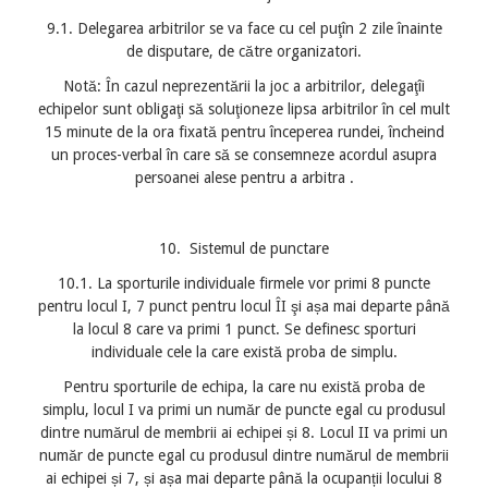
9.1. Delegarea arbitrilor se va face cu cel puţîn 2 zile înainte
de disputare, de către organizatori.
Notă: În cazul neprezentării la joc a arbitrilor, delegaţîi
echipelor sunt obligaţi să soluţioneze lipsa arbitrilor în cel mult
15 minute de la ora fixată pentru începerea rundei, încheind
un proces-verbal în care să se consemneze acordul asupra
persoanei alese pentru a arbitra .
10. Sistemul de punctare
10.1. La sporturile individuale firmele vor primi 8 puncte
pentru locul I, 7 punct pentru locul ÎI şi așa mai departe până
la locul 8 care va primi 1 punct. Se definesc sporturi
individuale cele la care există proba de simplu.
Pentru sporturile de echipa, la care nu există proba de
simplu, locul I va primi un număr de puncte egal cu produsul
dintre numărul de membrii ai echipei și 8. Locul II va primi un
număr de puncte egal cu produsul dintre numărul de membrii
ai echipei și 7, și așa mai departe până la ocupanții locului 8