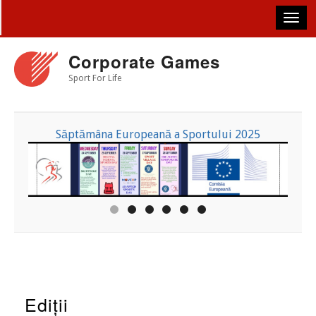
Skip
to
main
content
Corporate Games
Sport For Life
Săptămâna Europeană a Sportului 2025
Ediții