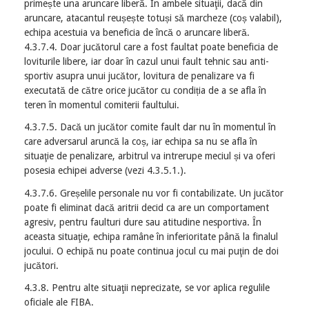
primește una aruncare liberă. În ambele situaţii, dacă din
aruncare, atacantul reușește totuși să marcheze (coș valabil),
echipa acestuia va beneficia de încă o aruncare liberă.
4.3.7.4. Doar jucătorul care a fost faultat poate beneficia de
loviturile libere, iar doar în cazul unui fault tehnic sau anti-
sportiv asupra unui jucător, lovitura de penalizare va fi
executată de către orice jucător cu condiția de a se afla în
teren în momentul comiterii faultului.
4.3.7.5. Dacă un jucător comite fault dar nu în momentul în
care adversarul aruncă la coș, iar echipa sa nu se afla în
situaţie de penalizare, arbitrul va intrerupe meciul și va oferi
posesia echipei adverse (vezi 4.3.5.1.).
4.3.7.6. Greșelile personale nu vor fi contabilizate. Un jucător
poate fi eliminat dacă aritrii decid ca are un comportament
agresiv, pentru faulturi dure sau atitudine nesportiva. În
aceasta situaţie, echipa ramâne în inferioritate până la finalul
jocului. O echipă nu poate continua jocul cu mai puţin de doi
jucători.
4.3.8. Pentru alte situaţii neprecizate, se vor aplica regulile
oficiale ale FIBA.