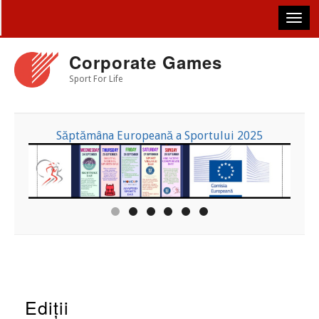
Skip
to
main
content
Corporate Games
Sport For Life
Săptămâna Europeană a Sportului 2025
Ediții