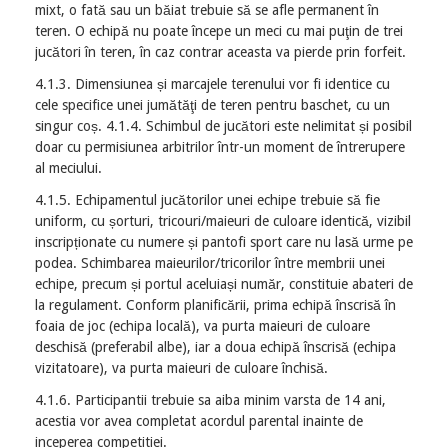
mixt, o fată sau un băiat trebuie să se afle permanent în
teren. O echipă nu poate începe un meci cu mai puţin de trei
jucători în teren, în caz contrar aceasta va pierde prin forfeit.
4.1.3. Dimensiunea și marcajele terenului vor fi identice cu
cele specifice unei jumătăţi de teren pentru baschet, cu un
singur coș. 4.1.4. Schimbul de jucători este nelimitat și posibil
doar cu permisiunea arbitrilor într-un moment de întrerupere
al meciului.
4.1.5. Echipamentul jucătorilor unei echipe trebuie să fie
uniform, cu șorturi, tricouri/maieuri de culoare identică, vizibil
inscripționate cu numere și pantofi sport care nu lasă urme pe
podea. Schimbarea maieurilor/tricorilor între membrii unei
echipe, precum și portul aceluiași număr, constituie abateri de
la regulament. Conform planificării, prima echipă înscrisă în
foaia de joc (echipa locală), va purta maieuri de culoare
deschisă (preferabil albe), iar a doua echipă înscrisă (echipa
vizitatoare), va purta maieuri de culoare închisă.
4.1.6. Participantii trebuie sa aiba minim varsta de 14 ani,
acestia vor avea completat acordul parental inainte de
inceperea competitiei.