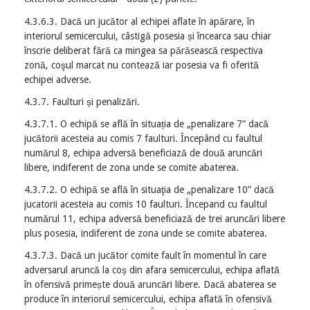
4.3.6.3. Dacă un jucător al echipei aflate în apărare, în
interiorul semicercului, câstigă posesia și încearca sau chiar
înscrie deliberat fără ca mingea sa părăsească respectiva
zonă, coşul marcat nu contează iar posesia va fi oferită
echipei adverse.
4.3.7. Faulturi și penalizări.
4.3.7.1. O echipă se află în situația de „penalizare 7” dacă
jucătorii acesteia au comis 7 faulturi. Începând cu faultul
numărul 8, echipa adversă beneficiază de două aruncări
libere, indiferent de zona unde se comite abaterea.
4.3.7.2. O echipă se află în situaţia de „penalizare 10” dacă
jucatorii acesteia au comis 10 faulturi. Începand cu faultul
numărul 11, echipa adversă beneficiază de trei aruncări libere
plus posesia, indiferent de zona unde se comite abaterea.
4.3.7.3. Dacă un jucător comite fault în momentul în care
adversarul aruncă la coș din afara semicercului, echipa aflată
în ofensivă primește două aruncări libere. Dacă abaterea se
produce în interiorul semicercului, echipa aflată în ofensivă