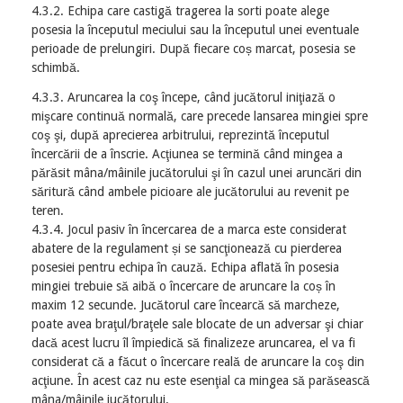
4.3.2. Echipa care castigă tragerea la sorti poate alege
posesia la începutul meciului sau la începutul unei eventuale
perioade de prelungiri. După fiecare coș marcat, posesia se
schimbă.
4.3.3. Aruncarea la coş începe, când jucătorul iniţiază o
mişcare continuă normală, care precede lansarea mingiei spre
coş şi, după aprecierea arbitrului, reprezintă începutul
încercării de a înscrie. Acţiunea se termină când mingea a
părăsit mâna/mâinile jucătorului şi în cazul unei aruncări din
săritură când ambele picioare ale jucătorului au revenit pe
teren.
4.3.4. Jocul pasiv în încercarea de a marca este considerat
abatere de la regulament și se sancţionează cu pierderea
posesiei pentru echipa în cauză. Echipa aflată în posesia
mingiei trebuie să aibă o încercare de aruncare la coș în
maxim 12 secunde. Jucătorul care încearcă să marcheze,
poate avea braţul/braţele sale blocate de un adversar şi chiar
dacă acest lucru îl împiedică să finalizeze aruncarea, el va fi
considerat că a făcut o încercare reală de aruncare la coş din
acţiune. În acest caz nu este esenţial ca mingea să parăsească
mâna/mâinile jucătorului.