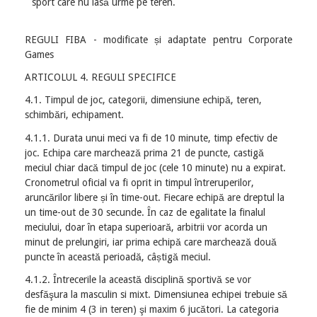
sport care nu lasă urme pe teren.
REGULI FIBA - modificate și adaptate pentru Corporate
Games
ARTICOLUL 4. REGULI SPECIFICE
4.1. Timpul de joc, categorii, dimensiune echipă, teren,
schimbări, echipament.
4.1.1. Durata unui meci va fi de 10 minute, timp efectiv de
joc. Echipa care marchează prima 21 de puncte, castigă
meciul chiar dacă timpul de joc (cele 10 minute) nu a expirat.
Cronometrul oficial va fi oprit in timpul întreruperilor,
aruncărilor libere și în time-out. Fiecare echipă are dreptul la
un time-out de 30 secunde. În caz de egalitate la finalul
meciului, doar în etapa superioară, arbitrii vor acorda un
minut de prelungiri, iar prima echipă care marchează două
puncte în această perioadă, câștigă meciul.
4.1.2. Întrecerile la această disciplină sportivă se vor
desfăşura la masculin si mixt. Dimensiunea echipei trebuie să
fie de minim 4 (3 in teren) şi maxim 6 jucători. La categoria