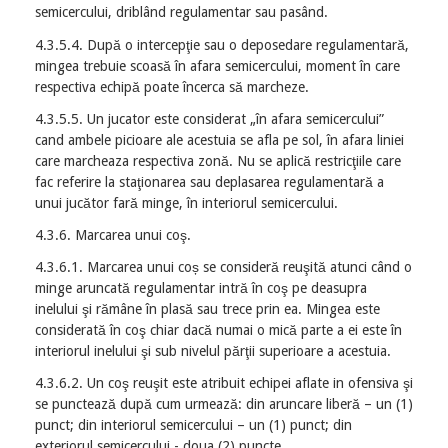
semicercului, driblând regulamentar sau pasând.
4.3.5.4. După o intercepţie sau o deposedare regulamentară,
mingea trebuie scoasă în afara semicercului, moment în care
respectiva echipă poate încerca să marcheze.
4.3.5.5. Un jucator este considerat „în afara semicercului”
cand ambele picioare ale acestuia se afla pe sol, în afara liniei
care marcheaza respectiva zonă. Nu se aplică restricţiile care
fac referire la staţionarea sau deplasarea regulamentară a
unui jucător fară minge, în interiorul semicercului.
4.3.6. Marcarea unui coş.
4.3.6.1. Marcarea unui coș se consideră reuşită atunci când o
minge aruncată regulamentar intră în coş pe deasupra
inelului şi rămâne în plasă sau trece prin ea. Mingea este
considerată în coş chiar dacă numai o mică parte a ei este în
interiorul inelului şi sub nivelul părţii superioare a acestuia.
4.3.6.2. Un coş reuşit este atribuit echipei aflate in ofensiva şi
se punctează după cum urmează: din aruncare liberă – un (1)
punct; din interiorul semicercului – un (1) punct; din
exteriorul semicercului - doua (2) puncte.