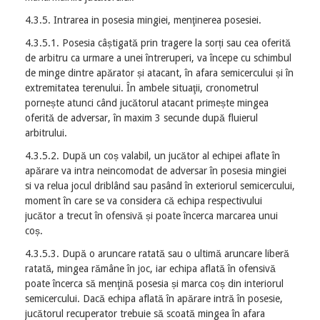
4.3.5. Intrarea in posesia mingiei, menţinerea posesiei.
4.3.5.1. Posesia câștigată prin tragere la sorți sau cea oferită
de arbitru ca urmare a unei întreruperi, va începe cu schimbul
de minge dintre apărator și atacant, în afara semicercului și în
extremitatea terenului. În ambele situaţii, cronometrul
pornește atunci când jucătorul atacant primește mingea
oferită de adversar, în maxim 3 secunde după fluierul
arbitrului.
4.3.5.2. După un coș valabil, un jucător al echipei aflate în
apărare va intra neincomodat de adversar în posesia mingiei
si va relua jocul driblând sau pasând în exteriorul semicercului,
moment în care se va considera că echipa respectivului
jucător a trecut în ofensivă și poate încerca marcarea unui
coș.
4.3.5.3. După o aruncare ratată sau o ultimă aruncare liberă
ratată, mingea rămâne în joc, iar echipa aflată în ofensivă
poate încerca să menţină posesia și marca coș din interiorul
semicercului. Dacă echipa aflată în apărare intră în posesie,
jucătorul recuperator trebuie să scoată mingea în afara