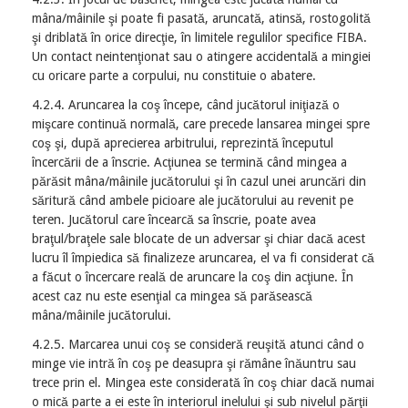
mâna/mâinile şi poate fi pasată, aruncată, atinsă, rostogolită
şi driblată în orice direcţie, în limitele regulilor specifice FIBA.
Un contact neintenţionat sau o atingere accidentală a mingiei
cu oricare parte a corpului, nu constituie o abatere.
4.2.4. Aruncarea la coş începe, când jucătorul iniţiază o
mişcare continuă normală, care precede lansarea mingei spre
coş şi, după aprecierea arbitrului, reprezintă începutul
încercării de a înscrie. Acţiunea se termină când mingea a
părăsit mâna/mâinile jucătorului şi în cazul unei aruncări din
săritură când ambele picioare ale jucătorului au revenit pe
teren. Jucătorul care încearcă sa înscrie, poate avea
braţul/braţele sale blocate de un adversar şi chiar dacă acest
lucru îl împiedica să finalizeze aruncarea, el va fi considerat că
a făcut o încercare reală de aruncare la coş din acţiune. În
acest caz nu este esenţial ca mingea să parăsească
mâna/mâinile jucătorului.
4.2.5. Marcarea unui coş se consideră reuşită atunci când o
minge vie intră în coş pe deasupra şi rămâne înăuntru sau
trece prin el. Mingea este considerată în coş chiar dacă numai
o mică parte a ei este în interiorul inelului şi sub nivelul părţii