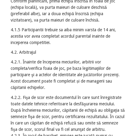
Conform planificării, prima echipă înscrisă în foaia de joc
(echipa locală), va purta maieuri de culoare deschisă
(preferabil albe), iar a doua echipă înscrisă (echipa
vizitatoare), va purta maieuri de culoare închisă.
4.1.5 Participantii trebuie sa aiba minim varsta de 14 ani,
acestia vor avea completat acordul parental inainte de
inceperea competitiei.
4.2. Arbitrajul
4.2.1. Înainte de începerea meciurilor, arbitrii vor
completa/verifica foaia de joc, pe baza legitimaţiilor de
participare şi a actelor de identitate ale jucătorilor prezenţi.
Acest document poate fi completat și de managerii sau
căpitanii echipelor.
4.2.2. Fişa de scor este documentul în care sunt înregistrate
toate datele tehnice referitoare la desfăşurarea meciului.
După încheierea meciurilor, căpitanii de echipă au obligaţia să
semneze fişa de scor, pentru certificarea rezultatului. În cazul
în care un căpitan de echipă refuză sau omite să semneze
fişa de scor, scorul final va fi cel anunţat de arbitru.
4.2.3. În jocul de baschet, mingea este jucată numai cu