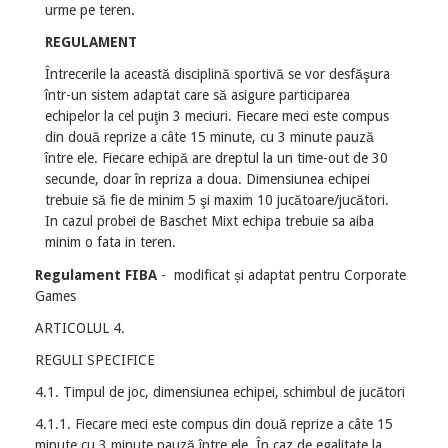
urme pe teren.
REGULAMENT
Întrecerile la această disciplină sportivă se vor desfăşura
într-un sistem adaptat care să asigure participarea
echipelor la cel puţin 3 meciuri. Fiecare meci este compus
din două reprize a câte 15 minute, cu 3 minute pauză
între ele. Fiecare echipă are dreptul la un time-out de 30
secunde, doar în repriza a doua. Dimensiunea echipei
trebuie să fie de minim 5 şi maxim 10 jucătoare/jucători.
In cazul probei de Baschet Mixt echipa trebuie sa aiba
minim o fata in teren.
Regulament FIBA
- modificat și adaptat pentru Corporate
Games
ARTICOLUL 4.
REGULI SPECIFICE
4.1. Timpul de joc, dimensiunea echipei, schimbul de jucători
4.1.1. Fiecare meci este compus din două reprize a câte 15
minute cu 3 minute pauză între ele. În caz de egalitate la