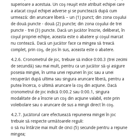
superioare a acestuia. Un coş reuşit este atribuit echipei care
a atacat coşul echipei adverse şi se punctează după cum
urmează: din aruncare liberă – un (1) punct; din zona coşului
de două puncte - două (2) puncte; din zona coşului de trei
puncte - trei (3) puncte. Dacă un jucător înscrie, deliberat, în
coşul propriei echipe, aceasta este o abatere şi coşul marcat
nu contează. Dacă un jucător face ca mingea să treacă
complet, prin coş, de jos în sus, aceasta este o abatere.
4.2.6. Cronometrul de joc, trebuie să indice 0:00.3 (trei zecimi
de secundă) sau mai mult, pentru ca un jucător să-şi asigure
posesia mingiei, în urma unei repuneri în joc sau a unei
recuperări după ultima sau singura aruncare liberă, pentru a
putea încerca, o ultimă aruncare la coş din acţiune. Dacă
cronometrul de joc indică 0:00.2 sau 0:00.1, singura
modalitate de a înscrie un coş din acţiune valabil, este prin
voleibolare sau o aruncare de sus a mingii direct în coş.
4.2.7. Jucătorul care efectuează repunerea mingei în joc
trebuie să respecte următoarele reguli:
o să nu întârzie mai mult de cinci (5) secunde pentru a repune
mingea;