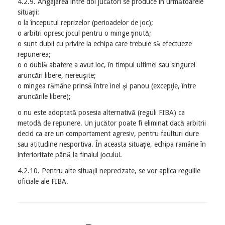
4.2.9. Angajarea între doi jucători se produce în următoarele
situaţii:
o la începutul reprizelor (perioadelor de joc);
o arbitri opresc jocul pentru o minge ţinută;
o sunt dubii cu privire la echipa care trebuie să efectueze
repunerea;
o o dublă abatere a avut loc, în timpul ultimei sau singurei
aruncări libere, nereuşite;
o mingea rămâne prinsă între inel şi panou (excepţie, între
aruncările libere);
o nu este adoptată posesia alternativă (reguli FIBA) ca
metodă de repunere. Un jucător poate fi eliminat dacă arbitrii
decid ca are un comportament agresiv, pentru faulturi dure
sau atitudine nesportiva. În aceasta situaţie, echipa ramâne în
inferioritate până la finalul jocului.
4.2.10. Pentru alte situaţii neprecizate, se vor aplica regulile
oficiale ale FIBA.