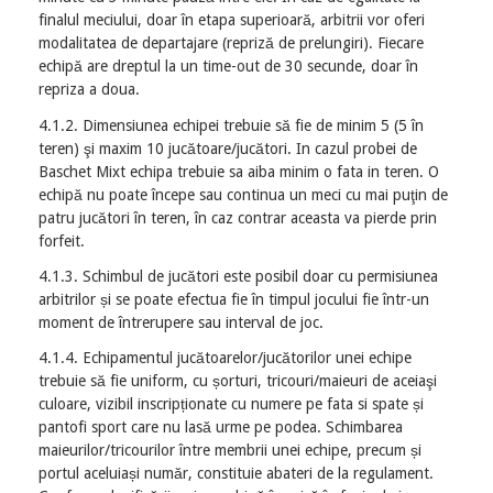
finalul meciului, doar în etapa superioară, arbitrii vor oferi
modalitatea de departajare (repriză de prelungiri). Fiecare
echipă are dreptul la un time-out de 30 secunde, doar în
repriza a doua.
4.1.2. Dimensiunea echipei trebuie să fie de minim 5 (5 în
teren) şi maxim 10 jucătoare/jucători. In cazul probei de
Baschet Mixt echipa trebuie sa aiba minim o fata in teren. O
echipă nu poate începe sau continua un meci cu mai puţin de
patru jucători în teren, în caz contrar aceasta va pierde prin
forfeit.
4.1.3. Schimbul de jucători este posibil doar cu permisiunea
arbitrilor și se poate efectua fie în timpul jocului fie într-un
moment de întrerupere sau interval de joc.
4.1.4. Echipamentul jucătoarelor/jucătorilor unei echipe
trebuie să fie uniform, cu șorturi, tricouri/maieuri de aceiaşi
culoare, vizibil inscripționate cu numere pe fata si spate și
pantofi sport care nu lasă urme pe podea. Schimbarea
maieurilor/tricourilor între membrii unei echipe, precum și
portul aceluiași număr, constituie abateri de la regulament.