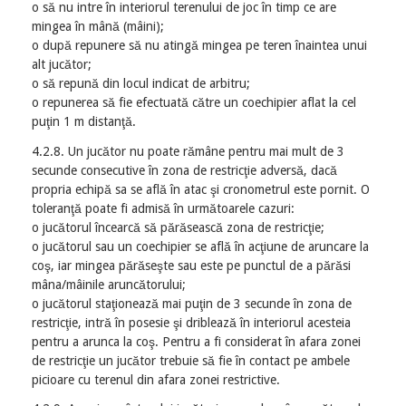
o să nu intre în interiorul terenului de joc în timp ce are
mingea în mână (mâini);
o după repunere să nu atingă mingea pe teren înaintea unui
alt jucător;
o să repună din locul indicat de arbitru;
o repunerea să fie efectuată către un coechipier aflat la cel
puţin 1 m distanţă.
4.2.8. Un jucător nu poate rămâne pentru mai mult de 3
secunde consecutive în zona de restricţie adversă, dacă
propria echipă sa se află în atac şi cronometrul este pornit. O
toleranţă poate fi admisă în următoarele cazuri:
o jucătorul încearcă să părăsească zona de restricţie;
o jucătorul sau un coechipier se află în acţiune de aruncare la
coş, iar mingea părăseşte sau este pe punctul de a părăsi
mâna/mâinile aruncătorului;
o jucătorul staţionează mai puţin de 3 secunde în zona de
restricţie, intră în posesie şi driblează în interiorul acesteia
pentru a arunca la coş. Pentru a fi considerat în afara zonei
de restricţie un jucător trebuie să fie în contact pe ambele
picioare cu terenul din afara zonei restrictive.