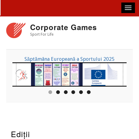
Skip
to
main
content
Corporate Games
Sport For Life
Săptămâna Europeană a Sportului 2025
Ediții