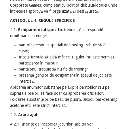
Corporate Games, completat cu politica clubului/locației unde
întrecerea sportivă va fi organizată și desfășurată.
ARTICOLUL 4. REGULI SPECIFICE
4.1.
Echipamentul specific
trebuie să corespundă
următoarelor cerințe:
pantofii personali speciali de bowling trebuie să fie
curați;
tricoul trebuie să aibă mâneci și guler (nu este permisă
participarea în maiou);
pantalonul trebuie să nu fie de trening;
prezența genților de echipament în spațiul de joc este
interzisă.
Aplicarea anumitor substanțe pe tălpile pantofilor sau pe
suprafața bilelor, se face doar cu aprobarea oficialilor.
Folosirea substanțelor pe bază de pudră, alcool, ball-cleaning,
acetone etc. este strict interzisă.
4.2.
Arbitrajul
4.2.1. Înainte de începerea jocurilor, arbitrii vor