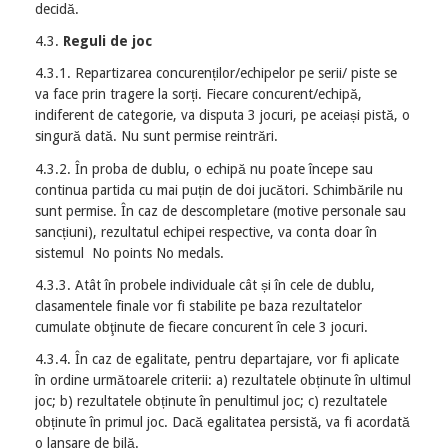
decidă.
4.3.
Reguli de joc
4.3.1. Repartizarea concurenților/echipelor pe serii/ piste se
va face prin tragere la sorți. Fiecare concurent/echipă,
indiferent de categorie, va disputa 3 jocuri, pe aceiași pistă, o
singură dată. Nu sunt permise reintrări.
4.3.2. În proba de dublu, o echipă nu poate începe sau
continua partida cu mai puțin de doi jucători. Schimbările nu
sunt permise. În caz de descompletare (motive personale sau
sancțiuni), rezultatul echipei respective, va conta doar în
sistemul No points No medals.
4.3.3. Atât în probele individuale cât și în cele de dublu,
clasamentele finale vor fi stabilite pe baza rezultatelor
cumulate obţinute de fiecare concurent în cele 3 jocuri.
4.3.4. În caz de egalitate, pentru departajare, vor fi aplicate
în ordine următoarele criterii: a) rezultatele obținute în ultimul
joc; b) rezultatele obținute în penultimul joc; c) rezultatele
obținute în primul joc. Dacă egalitatea persistă, va fi acordată
o lansare de bilă.