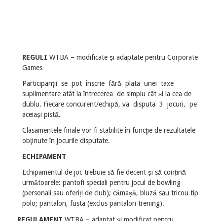
REGULI
WTBA – modificate și adaptate pentru Corporate
Games
Participanţii se pot înscrie fără plata unei taxe
suplimentare atât la întrecerea de simplu cât și la cea de
dublu. Fiecare concurent/echipă, va disputa 3 jocuri, pe
aceiași pistă.
Clasamentele finale vor fi stabilite în funcţie de rezultatele
obţinute în jocurile disputate.
ECHIPAMENT
Echipamentul de joc trebuie să fie decent și să conțină
următoarele: pantofi speciali pentru jocul de bowling
(personali sau oferiți de club); cămașă, bluză sau tricou tip
polo; pantalon, fusta (exclus pantalon trening).
REGULAMENT
WTBA – adaptat și modificat pentru