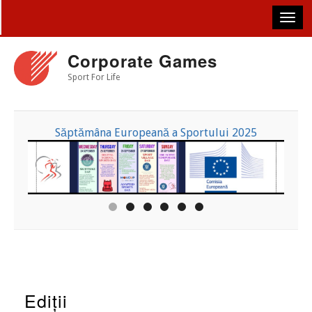
Skip
to
main
content
Corporate Games
Sport For Life
Săptămâna Europeană a Sportului 2025
Ediții