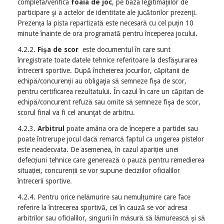
completa/verifica
foaia de joc
, pe baza legitimaţiilor de
participare şi a actelor de identitate ale jucătorilor prezenţi.
Prezența la pista repartizată este necesară cu cel puțin 10
minute înainte de ora programată pentru începerea jocului.
4.2.2.
Fişa de scor
este documentul în care sunt
înregistrate toate datele tehnice referitoare la desfăşurarea
întrecerii sportive. După încheierea jocurilor, căpitanii de
echipă/concurenții au obligaţia să semneze fişa de scor,
pentru certificarea rezultatului. În cazul în care un căpitan de
echipă/concurent refuză sau omite să semneze fişa de scor,
scorul final va fi cel anunţat de arbitru.
4.2.3.
Arbitrul
poate amâna ora de începere a partidei sau
poate întrerupe jocul dacă remarcă faptul ca ungerea pistelor
este neadecvata. De asemenea, în cazul apariției unei
defecțiuni tehnice care generează o pauză pentru remedierea
situației, concurenții se vor supune deciziilor oficialilor
întrecerii sportive.
4.2.4. Pentru orice nelămurire sau nemulțumire care face
referire la întrecerea sportivă, cei în cauză se vor adresa
arbitrilor sau oficialilor, singurii în măsură să lămurească și să