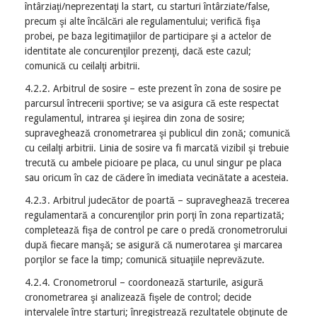
întârziaţi/neprezentaţi la start, cu starturi întârziate/false,
precum şi alte încălcări ale regulamentului; verifică fişa
probei, pe baza legitimaţiilor de participare şi a actelor de
identitate ale concurenţilor prezenţi, dacă este cazul;
comunică cu ceilalţi arbitrii.
4.2.2. Arbitrul de sosire – este prezent în zona de sosire pe
parcursul întrecerii sportive; se va asigura că este respectat
regulamentul, intrarea şi ieşirea din zona de sosire;
supraveghează cronometrarea şi publicul din zonă; comunică
cu ceilalţi arbitrii. Linia de sosire va fi marcată vizibil şi trebuie
trecută cu ambele picioare pe placa, cu unul singur pe placa
sau oricum în caz de cădere în imediata vecinătate a acesteia.
4.2.3. Arbitrul judecător de poartă – supraveghează trecerea
regulamentară a concurenţilor prin porţi în zona repartizată;
completează fişa de control pe care o predă cronometrorului
după fiecare manşă; se asigură că numerotarea şi marcarea
porţilor se face la timp; comunică situaţiile neprevăzute.
4.2.4. Cronometrorul – coordonează starturile, asigură
cronometrarea şi analizează fişele de control; decide
intervalele între starturi; înregistrează rezultatele obţinute de