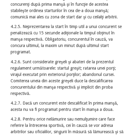
concurenţi după prima manşă şi în funcţie de acestea
stabileşte ordinea starturilor în cea de-a doua manşă;
comunică mai ales cu zona de start dar şi cu ceilalţi arbitrii.
4.2.5. Neprezentarea la start în timp util a unui concurent se
penalizează cu 15 secunde adiţionale la timpul obţinut în
manşa respectivă. Obligatoriu, concurentul în cauză, va
concura ultimul, la maxim un minut după ultimul start
programat.
4.2.6. Sunt considerate greşeli şi abateri de la prezentul
regulament următoarele: startul greşit; ratarea unei porţi;
virajul executat prin exteriorul porţilor; abandonul cursei.
Comiterea uneia din aceste greşeli duce la descalificarea
concurentului din manşa respectivă şi implicit din proba
respectivă.
4.2.7. Dacă un concurent este descalificat în prima manşă,
acesta nu va fi programat pentru start în manşa a doua.
4.2.8. Pentru orice nelămurire sau nemulţumire care face
referire la întrecerea sportivă, cei în cauză se vor adresa
arbitrilor sau oficialilor, singurii în măsură să lămurească şi să