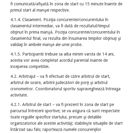
fi comunicată/afişată în zona de start cu 15 minute înainte de
primul start al manşei respective.
4.1.4. Clasament. Poziţia concurentei/concurentului în
clasamentul intermediar, va fi dată de rezultatul/timpul
obţinut în prima manşă. Poziţia concurentei/concurentului în
clasamentul final, va rezulta din însumarea timpilor obţinuţi şi
validaţi în ambele manşe ale unei probe.
4.1.5. Participantii trebuie sa aiba minim varsta de 14 ani,
acestia vor avea completat acordul parental inainte de
inceperea competitiei.
4.2. Arbitrajul – va fi efectuat de către arbitrul de start,
arbitrul de sosire, arbitrii judecători de porţi şi arbitrul
cronometror. Coordonatorul sportiv supraveghează întreaga
activitate.
4.2.1. Arbitrul de start – va fi prezent în zona de start pe
parcursul întrecerii sportive; se va asigura că sunt respectate
toate regulile specifice startului, precum şi detaliile
organizatorice ale acestei activităţi; stabileşte situaţiile de start
întârziat sau fals; raportează numele concurenţilor