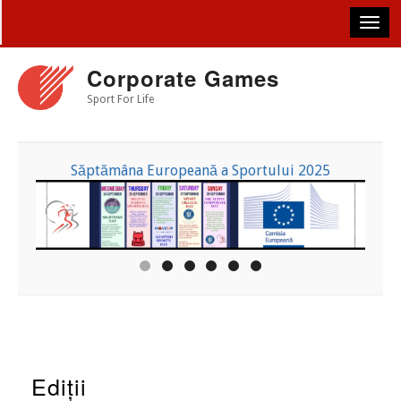
Skip
to
main
content
Corporate Games
Sport For Life
Săptămâna Europeană a Sportului 2025
Ediții