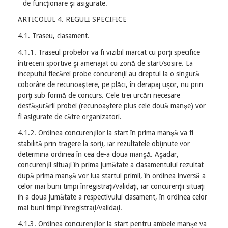
de funcţionare şi asigurate.
ARTICOLUL 4. REGULI SPECIFICE
4.1. Traseu, clasament.
4.1.1. Traseul probelor va fi vizibil marcat cu porţi specifice
întrecerii sportive şi amenajat cu zonă de start/sosire. La
începutul fiecărei probe concurenţii au dreptul la o singură
coborâre de recunoaştere, pe plăci, în derapaj uşor, nu prin
porţi sub formă de concurs. Cele trei urcări necesare
desfăşurării probei (recunoaştere plus cele două manşe) vor
fi asigurate de către organizatori.
4.1.2. Ordinea concurenţilor la start în prima manşă va fi
stabilită prin tragere la sorţi, iar rezultatele obţinute vor
determina ordinea în cea de-a doua manşă. Aşadar,
concurenţii situaţi în prima jumătate a clasamentului rezultat
după prima manşă vor lua startul primii, în ordinea inversă a
celor mai buni timpi înregistraţi/validaţi, iar concurenţii situaţi
în a doua jumătate a respectivului clasament, în ordinea celor
mai buni timpi înregistraţi/validaţi.
4.1.3. Ordinea concurenţilor la start pentru ambele manşe va